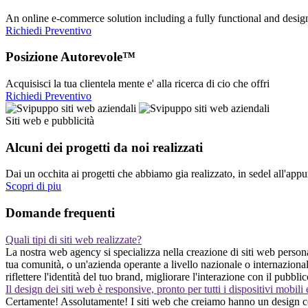
An online e-commerce solution including a fully functional and desi
Richiedi Preventivo
Posizione Autorevole™
Acquisisci la tua clientela mente e' alla ricerca di cio che offri
Richiedi Preventivo
Siti web e pubblicità
Alcuni dei progetti da noi realizzati
Dai un occhita ai progetti che abbiamo gia realizzato, in sedel all'app
Scopri di piu
Domande frequenti
Quali tipi di siti web realizzate?
La nostra web agency si specializza nella creazione di siti web persona
tua comunità, o un'azienda operante a livello nazionale o internaziona
riflettere l'identità del tuo brand, migliorare l'interazione con il pubb
Il design dei siti web è responsive, pronto per tutti i dispositivi mobili
Certamente! Assolutamente! I siti web che creiamo hanno un design com