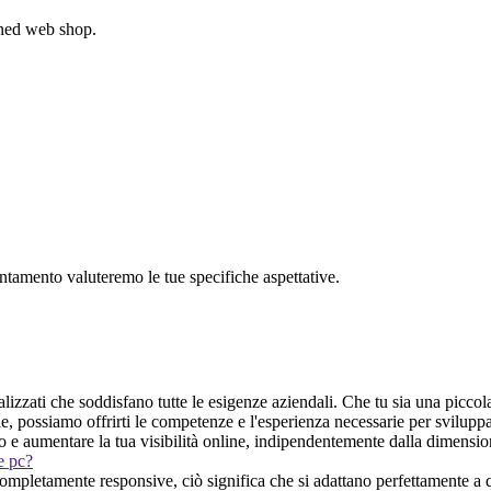
gned web shop.
untamento valuteremo le tue specifiche aspettative.
lizzati che soddisfano tutte le esigenze aziendali. Che tu sia una piccol
le, possiamo offrirti le competenze e l'esperienza necessarie per svilup
lico e aumentare la tua visibilità online, indipendentemente dalla dimensi
 e pc?
pletamente responsive, ciò significa che si adattano perfettamente a qu