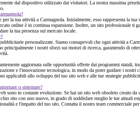
nte dal dispositivo utilizzato dai visitatori. La nostra massima priorità
co.
 Carmagnola?
 per la tua attività a Carmagnola. Inizialmente, esso rappresenta la tua ve
ato online è in continua espansione. Inoltre, un sito professionale ti gar
dare la tua presenza sul mercato locale.
e?
pubblicitarie personalizzate. Siamo consapevoli che ogni attività a Carma
 principalmente i nostri sforzi sui motori di ricerca, garantendo di ottene
vità.
emente aggiornata sulle opportunità offerte dai programmi statali, tra 
lizzazione e l'innovazione tecnologica, in modo da poter guidare i nostri 
ioni applicabili allo sviluppo del tuo sito web e alle tue strategie pubblic
ggiornare o sistemare?
web sono in costante evoluzione. Se hai un sito web obsoleto creato da un
chio sito con uno nuovo, in grado di soddisfare meglio le tue attuali es
alità e l'impatto del tuo sito. Contatta il nostro team commerciale per 