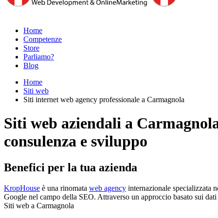
Home
Competenze
Store
Parliamo?
Blog
Home
Siti web
Siti internet web agency professionale a Carmagnola
Siti web aziendali a Carmagnol
consulenza e sviluppo
Benefici per la tua azienda
KropHouse
è una rinomata
web agency
internazionale specializzata n
Google nel campo della SEO. Attraverso un approccio basato sui dati ana
Siti web a Carmagnola