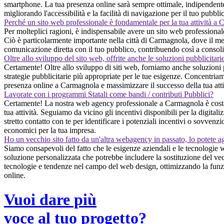
smartphone. La tua presenza online sarà sempre ottimale, indipendenteme
migliorando l'accessibilità e la facilità di navigazione per il tuo pubbli
Perché un sito web professionale è fondamentale per la tua attività a
Per molteplici ragioni, è indispensabile avere un sito web professionale
Ciò è particolarmente importante nella città di Carmagnola, dove il merc
comunicazione diretta con il tuo pubblico, contribuendo così a consoli
Oltre allo sviluppo del sito web, offrite anche le soluzioni pubblicitari
Certamente! Oltre allo sviluppo di siti web, forniamo anche soluzioni 
strategie pubblicitarie più appropriate per le tue esigenze. Concentriamo
presenza online a Carmagnola e massimizzare il successo della tua atti
Lavorate con i programmi Statali come bandi / contributi Pubblici?
Certamente! La nostra web agency professionale a Carmagnola è costant
tua attività. Seguiamo da vicino gli incentivi disponibili per la digita
stretto contatto con te per identificare i potenziali incentivi o sovvenz
economici per la tua impresa.
Ho un vecchio sito fatto da un'altra webagency in passato, lo potete a
Siamo consapevoli del fatto che le esigenze aziendali e le tecnologie 
soluzione personalizzata che potrebbe includere la sostituzione del vec
tecnologie e tendenze nel campo del web design, ottimizzando la funzion
online.
Vuoi dare più
voce al tuo progetto?