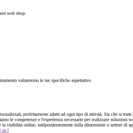
gned web shop.
untamento valuteremo le tue specifiche aspettative.
onalizzati, perfettamente adatti ad ogni tipo di attività. Sia che si tratt
biamo le competenze e l'esperienza necessarie per realizzare soluzioni w
e la visibilità online, indipendentemente dalla dimensione o settore di ap
 e pc?