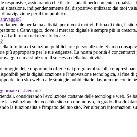
ponsive, assicurando che il sito si adatti perfettamente a qualsiasi tipo
 situazione, indipendentemente dal dispositivo utilizzato dai tuoi visita
tà di navigazione per il tuo pubblico.
 Caravaggio?
amentale per la tua attività, per diversi motivi. Prima di tutto, il sito
prattutto a Caravaggio, dove il mercato digitale è sempre più in crescita. I
o ad affermarti nel mercato locale.
e?
nella fornitura di soluzioni pubblicitarie personalizzate. Siamo consapev
ie più appropriate per le tue esigenze. La nostra priorità è concentrarci p
Caravaggio e massimizzare il successo della tua attività.
raggio delle opportunità offerte dai programmi statali, compresi bandi
ponibili per la digitalizzazione e l'innovazione tecnologica, al fine di gui
uppo del tuo sito web o alle strategie pubblicitarie, lavoreremo con te p
ggiornare o sistemare?
aziendali, considerando l'evoluzione costante delle tecnologie web. Se ha
re la sostituzione del vecchio sito con uno nuovo, in grado di soddisfare 
do la funzionalità e l'impatto del tuo sito. Per ulteriori informazioni s