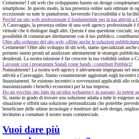
Certamente! I siti web che sviluppiamo hanno un design completamente res
smartphone. In questo modo, la tua presenza online sarà ottimale in ogni
eccezionale su tutte le piattaforme, favorendo l'accessibilità e la facili
Perché un sito web professionale è fondamentale per la tua attività a
A Caravaggio, la presenza online di una web agency professionale è fond
virtuale che ti distingue dagli altri. Questa è una questione cruciale, so
possibilità di comunicare direttamente con il tuo pubblico, contribuend
Oltre allo sviluppo del sito web, offrite anche le soluzioni pubblicitari
Certamente! Oltre allo sviluppo di siti web, siamo specializzati anche 
pertanto siamo pronti ad analizzare attentamente le strategie pubblicitar
desiderati. La nostra missione è far crescere la tua visibilità online a 
Lavorate con i programmi Statali come bandi / contributi Pubblici?
Naturalmente! La nostra web agency è attivamente impegnata nel monito
attività a Caravaggio. Siamo costantemente aggiornati sugli incentivi dis
finanziamenti. Se esistono incentivi o sovvenzioni applicabili allo svil
massimizzando i benefici economici per la tua impresa.
Ho un vecchio sito fatto da un'altra webagency in passato, lo potete a
Sì, siamo in grado di trovare una soluzione adatta a tutte le esigenze 
situazione e offrirti una soluzione personalizzata che potrebbe prevede
beneficiare delle ultime tecnologie e tendenze del web design, miglioran
invitiamo a contattare il nostro team commerciale.
Vuoi dare più