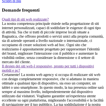
Scopri di piu
Domande frequenti
Quali tipi di siti web realizzate?
La nostra competenza principale risiede nella progettazione di siti
internet personalizzati, capaci di soddisfare le esigenze di ogni tipo
di attività. Sia che si tratti di piccole imprese locali situate a
Bagnatica, che offrono prodotti o servizi unici alla propria comunità,
sia di aziende operanti a livello nazionale o internazionale, ci
occupiamo di creare soluzioni web ad hoc. Ogni sito che
realizziamo è appositamente progettato per rappresentare l'identità
del brand, migliorare l'interazione con il pubblico e aumentare la
visibilità online, senza considerare la dimensione o il settore di
mercato del cliente.
Il design dei siti web è responsive, pronto per tutti i dispositivi
mobili e pc?
Certamente! La nostra web agency si occupa di realizzare siti web
con design completamente responsive, che si adattano in maniera
ottimale a qualsiasi tipo di dispositivo, sia esso un computer, un
tablet o uno smartphone. In questo modo, la tua presenza online sarà
sempre al massimo livello, indipendentemente dal dispositivo
utilizzato dai visitatori. Vogliamo garantire un'esperienza utente
eccellente su ogni piattaforma, migliorando l'accessibilità e la facilità
di navigazione per il tuo pubblico. La tua soddisfazione è la nostra