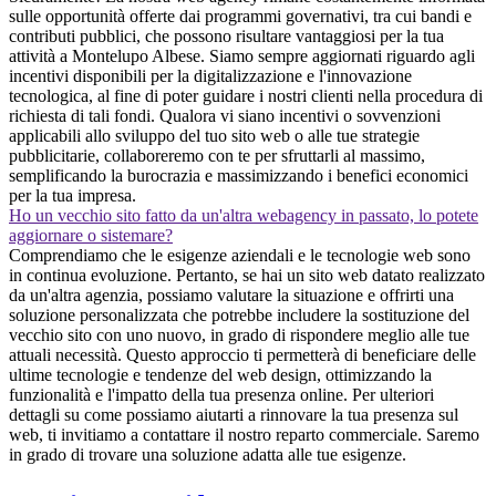
sulle opportunità offerte dai programmi governativi, tra cui bandi e
contributi pubblici, che possono risultare vantaggiosi per la tua
attività a Montelupo Albese. Siamo sempre aggiornati riguardo agli
incentivi disponibili per la digitalizzazione e l'innovazione
tecnologica, al fine di poter guidare i nostri clienti nella procedura di
richiesta di tali fondi. Qualora vi siano incentivi o sovvenzioni
applicabili allo sviluppo del tuo sito web o alle tue strategie
pubblicitarie, collaboreremo con te per sfruttarli al massimo,
semplificando la burocrazia e massimizzando i benefici economici
per la tua impresa.
Ho un vecchio sito fatto da un'altra webagency in passato, lo potete
aggiornare o sistemare?
Comprendiamo che le esigenze aziendali e le tecnologie web sono
in continua evoluzione. Pertanto, se hai un sito web datato realizzato
da un'altra agenzia, possiamo valutare la situazione e offrirti una
soluzione personalizzata che potrebbe includere la sostituzione del
vecchio sito con uno nuovo, in grado di rispondere meglio alle tue
attuali necessità. Questo approccio ti permetterà di beneficiare delle
ultime tecnologie e tendenze del web design, ottimizzando la
funzionalità e l'impatto della tua presenza online. Per ulteriori
dettagli su come possiamo aiutarti a rinnovare la tua presenza sul
web, ti invitiamo a contattare il nostro reparto commerciale. Saremo
in grado di trovare una soluzione adatta alle tue esigenze.