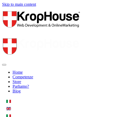
Skip to main content
Home
Competenze
Store
Parliamo?
Blog