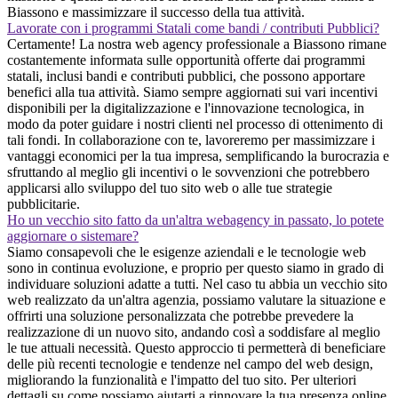
Biassono e massimizzare il successo della tua attività.
Lavorate con i programmi Statali come bandi / contributi Pubblici?
Certamente! La nostra web agency professionale a Biassono rimane
costantemente informata sulle opportunità offerte dai programmi
statali, inclusi bandi e contributi pubblici, che possono apportare
benefici alla tua attività. Siamo sempre aggiornati sui vari incentivi
disponibili per la digitalizzazione e l'innovazione tecnologica, in
modo da poter guidare i nostri clienti nel processo di ottenimento di
tali fondi. In collaborazione con te, lavoreremo per massimizzare i
vantaggi economici per la tua impresa, semplificando la burocrazia e
sfruttando al meglio gli incentivi o le sovvenzioni che potrebbero
applicarsi allo sviluppo del tuo sito web o alle tue strategie
pubblicitarie.
Ho un vecchio sito fatto da un'altra webagency in passato, lo potete
aggiornare o sistemare?
Siamo consapevoli che le esigenze aziendali e le tecnologie web
sono in continua evoluzione, e proprio per questo siamo in grado di
individuare soluzioni adatte a tutti. Nel caso tu abbia un vecchio sito
web realizzato da un'altra agenzia, possiamo valutare la situazione e
offrirti una soluzione personalizzata che potrebbe prevedere la
realizzazione di un nuovo sito, andando così a soddisfare al meglio
le tue attuali necessità. Questo approccio ti permetterà di beneficiare
delle più recenti tecnologie e tendenze nel campo del web design,
migliorando la funzionalità e l'impatto del tuo sito. Per ulteriori
dettagli su come possiamo aiutarti a rinnovare la tua presenza online,