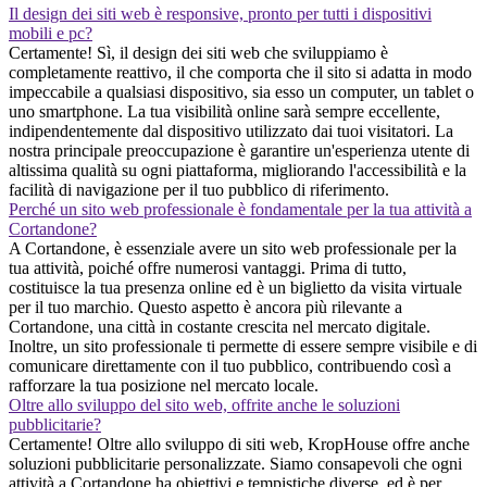
Il design dei siti web è responsive, pronto per tutti i dispositivi
mobili e pc?
Certamente! Sì, il design dei siti web che sviluppiamo è
completamente reattivo, il che comporta che il sito si adatta in modo
impeccabile a qualsiasi dispositivo, sia esso un computer, un tablet o
uno smartphone. La tua visibilità online sarà sempre eccellente,
indipendentemente dal dispositivo utilizzato dai tuoi visitatori. La
nostra principale preoccupazione è garantire un'esperienza utente di
altissima qualità su ogni piattaforma, migliorando l'accessibilità e la
facilità di navigazione per il tuo pubblico di riferimento.
Perché un sito web professionale è fondamentale per la tua attività a
Cortandone?
A Cortandone, è essenziale avere un sito web professionale per la
tua attività, poiché offre numerosi vantaggi. Prima di tutto,
costituisce la tua presenza online ed è un biglietto da visita virtuale
per il tuo marchio. Questo aspetto è ancora più rilevante a
Cortandone, una città in costante crescita nel mercato digitale.
Inoltre, un sito professionale ti permette di essere sempre visibile e di
comunicare direttamente con il tuo pubblico, contribuendo così a
rafforzare la tua posizione nel mercato locale.
Oltre allo sviluppo del sito web, offrite anche le soluzioni
pubblicitarie?
Certamente! Oltre allo sviluppo di siti web, KropHouse offre anche
soluzioni pubblicitarie personalizzate. Siamo consapevoli che ogni
attività a Cortandone ha obiettivi e tempistiche diverse, ed è per