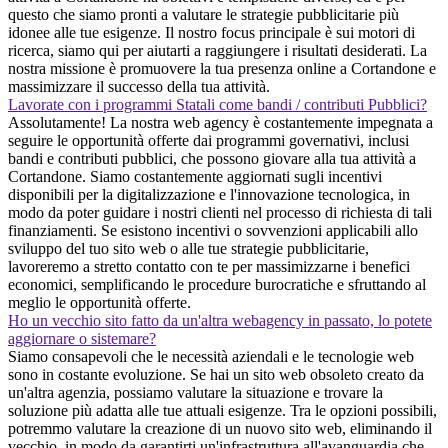
questo che siamo pronti a valutare le strategie pubblicitarie più
idonee alle tue esigenze. Il nostro focus principale è sui motori di
ricerca, siamo qui per aiutarti a raggiungere i risultati desiderati. La
nostra missione è promuovere la tua presenza online a Cortandone e
massimizzare il successo della tua attività.
Lavorate con i programmi Statali come bandi / contributi Pubblici?
Assolutamente! La nostra web agency è costantemente impegnata a
seguire le opportunità offerte dai programmi governativi, inclusi
bandi e contributi pubblici, che possono giovare alla tua attività a
Cortandone. Siamo costantemente aggiornati sugli incentivi
disponibili per la digitalizzazione e l'innovazione tecnologica, in
modo da poter guidare i nostri clienti nel processo di richiesta di tali
finanziamenti. Se esistono incentivi o sovvenzioni applicabili allo
sviluppo del tuo sito web o alle tue strategie pubblicitarie,
lavoreremo a stretto contatto con te per massimizzarne i benefici
economici, semplificando le procedure burocratiche e sfruttando al
meglio le opportunità offerte.
Ho un vecchio sito fatto da un'altra webagency in passato, lo potete
aggiornare o sistemare?
Siamo consapevoli che le necessità aziendali e le tecnologie web
sono in costante evoluzione. Se hai un sito web obsoleto creato da
un'altra agenzia, possiamo valutare la situazione e trovare la
soluzione più adatta alle tue attuali esigenze. Tra le opzioni possibili,
potremmo valutare la creazione di un nuovo sito web, eliminando il
vecchio, in modo da garantirti un'infrastruttura all'avanguardia che