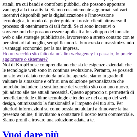
statali, tra cui bandi e contributi pubblici, che possono apportare
vantaggi alla tua attività. Siamo costantemente aggiornati sui vari
incentivi disponibili per la digitalizzazione e l'innovazione
tecnologica, in modo da poter guidare i nostri clienti attraverso il
processo di ottenimento di tali fondi. Se ci sono incentivi o
sovvenzioni che possono essere applicati allo sviluppo del tuo sito
web o alle strategie pubblicitarie, lavoreremo a stretto contatto con te
per sfruttarli al meglio, semplificando la burocrazia e massimizzando
i vantaggi economici per la tua impresa.
Ho un vecchio sito fatto da un'altra webagency in passato, lo potete
aggiornare o sistemare?
Noi di KropHouse comprendiamo che sia le esigenze aziendali che
le tecnologie web sono in continua evoluzione. Pertanto, se possiedi
un sito web datato creato da un'altra agenzia, siamo in grado di
valutare la situazione e offrirti una soluzione personalizzata che
potrebbe includere la sostituzione del vecchio sito con uno nuovo,
più adatto alle tue attuali necessità. Questo approccio ti permetterà di
beneficiare delle ultime tecnologie e tendenze nel campo del web
design, ottimizzando la funzionalità e l'impatto del tuo sito. Per
ulteriori informazioni su come possiamo aiutarti a rinnovare la tua
presenza online, ti invitiamo a contattare il nostro team commerciale.
Siamo pronti a trovare una soluzione adatta a te.
Vuoi dare più