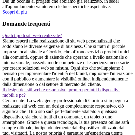
Dai un occhita ai progetti che abbiamo gia realizzato, in sedel
all'appuntamento valuteremo le tue specifiche aspettative.
Scopri di piu
Domande frequenti
Quali tipi di siti web realizzate?
Siamo esperti nella realizzazione di siti web personalizzati che
soddisfano le diverse esigenze di business. Che si tratti di piccole
imprese locali situate a Corrido, che offrono servizi o prodotti unici
alla comunità, oppure di aziende che operano a livello nazionale o
internazionale, possediamo le competenze e l'esperienza necessarie
per creare soluzioni web su misura. Ogni sito che sviluppiamo è
pensato per rappresentare l'identità del brand, migliorare l'interazione
con il pubblico e aumentare la visibilità online, indipendentemente
dalla dimensione o dal settore di mercato del cliente.
Il design dei siti web è responsive, pronto per tutti i dispositivi
mobili e pc?
Certamente! La web agency professionale di Corrido si impegna a
realizzare siti web con un design completamente responsivo, ciò
significa che il tuo sito sarà perfettamente adattato a qualsiasi
dispositivo, sia che si tratti di un computer, un tablet o uno
smartphone. Grazie a questa tecnologia, la tua presenza online sarà
sempre ottimale, indipendentemente dal dispositivo utilizzato dai
tuoi visitatori. La nostra priorità è garantire un'esperienza utente