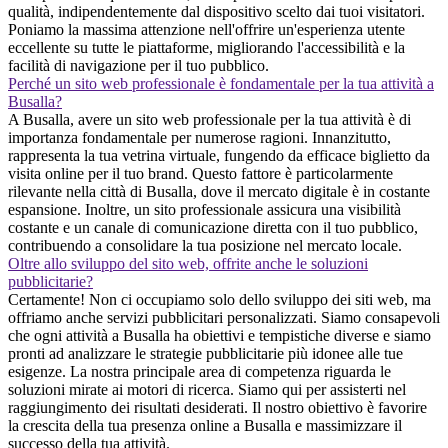
qualità, indipendentemente dal dispositivo scelto dai tuoi visitatori.
Poniamo la massima attenzione nell'offrire un'esperienza utente
eccellente su tutte le piattaforme, migliorando l'accessibilità e la
facilità di navigazione per il tuo pubblico.
Perché un sito web professionale è fondamentale per la tua attività a
Busalla?
A Busalla, avere un sito web professionale per la tua attività è di
importanza fondamentale per numerose ragioni. Innanzitutto,
rappresenta la tua vetrina virtuale, fungendo da efficace biglietto da
visita online per il tuo brand. Questo fattore è particolarmente
rilevante nella città di Busalla, dove il mercato digitale è in costante
espansione. Inoltre, un sito professionale assicura una visibilità
costante e un canale di comunicazione diretta con il tuo pubblico,
contribuendo a consolidare la tua posizione nel mercato locale.
Oltre allo sviluppo del sito web, offrite anche le soluzioni
pubblicitarie?
Certamente! Non ci occupiamo solo dello sviluppo dei siti web, ma
offriamo anche servizi pubblicitari personalizzati. Siamo consapevoli
che ogni attività a Busalla ha obiettivi e tempistiche diverse e siamo
pronti ad analizzare le strategie pubblicitarie più idonee alle tue
esigenze. La nostra principale area di competenza riguarda le
soluzioni mirate ai motori di ricerca. Siamo qui per assisterti nel
raggiungimento dei risultati desiderati. Il nostro obiettivo è favorire
la crescita della tua presenza online a Busalla e massimizzare il
successo della tua attività.