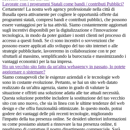
Lavorate con i programmi Statali come bandi / contributi Pubblici?
Certamente! La nostra web agency professionale nella città di
Busalla opera attivamente per cogliere le opportunità offerte dai
programmi statali, compresi bandi e contributi pubblici, che possono
essere vantaggiosi per la tua attività. Siamo costantemente aggiornati
sugli incentivi disponibili per la digitalizzazione e l'innovazione
tecnologica, in modo da poter guidare i nostri clienti nel processo di
accesso a questi fondi. Se ci sono incentivi o sovvenzioni che
possono essere applicati allo sviluppo del tuo sito internet o alle
strategie pubblicitarie, lavoreremo in collaborazione con te per
sfruttarli al massimo, semplificando la burocrazia e massimizzando i
vantaggi economici per la tua impresa.
Ho un vecchio sito fatto da un'altra webagency in passato, lo potete
aggiornare o sistemare?
Siamo consapevoli che le esigenze aziendali e le tecnologie web
sono in costante evoluzione. Pertanto, se hai un sito web datato
realizzato da un'altra agenzia, siamo in grado di valutare la
situazione e offrirti una soluzione adatta alle tue attuali necessità.
Questa soluzione potrebbe includere la sostituzione del tuo vecchio
sito con uno nuovo, che sia in linea con le ultime tendenze del web
design e che offra funzionalità ottimizzate. In questo modo, potrai
godere dei vantaggi delle più recenti tecnologie, migliorando
l'impatto della tua presenza online. Se desideri ulteriori informazioni
su come possiamo aiutarti a rinnovare la tua presenza online, ti
preghiamo di contattare il nostro dipartimento commerciale. Sarà