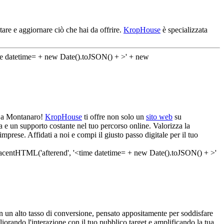
are e aggiornare ciò che hai da offrire.
KropHouse
è specializzata
va a Montanaro!
KropHouse
ti offre non solo un
sito web
su
a e un supporto costante nel tuo percorso online. Valorizza la
prese. Affidati a noi e compi il giusto passo digitale per il tuo
 un alto tasso di conversione, pensato appositamente per soddisfare
liorando l'interazione con il tuo pubblico target e amplificando la tua