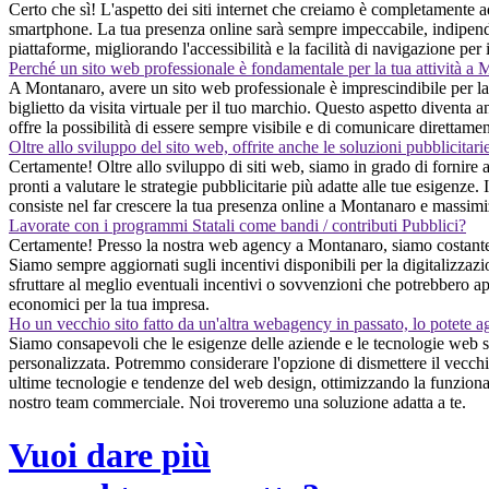
Certo che sì! L'aspetto dei siti internet che creiamo è completamente a
smartphone. La tua presenza online sarà sempre impeccabile, indipendente
piattaforme, migliorando l'accessibilità e la facilità di navigazione per 
Perché un sito web professionale è fondamentale per la tua attività a
A Montanaro, avere un sito web professionale è imprescindibile per la 
biglietto da visita virtuale per il tuo marchio. Questo aspetto diventa a
offre la possibilità di essere sempre visibile e di comunicare direttame
Oltre allo sviluppo del sito web, offrite anche le soluzioni pubblicitari
Certamente! Oltre allo sviluppo di siti web, siamo in grado di fornire 
pronti a valutare le strategie pubblicitarie più adatte alle tue esigenze. 
consiste nel far crescere la tua presenza online a Montanaro e massimizz
Lavorate con i programmi Statali come bandi / contributi Pubblici?
Certamente! Presso la nostra web agency a Montanaro, siamo costantement
Siamo sempre aggiornati sugli incentivi disponibili per la digitalizzaz
sfruttare al meglio eventuali incentivi o sovvenzioni che potrebbero ap
economici per la tua impresa.
Ho un vecchio sito fatto da un'altra webagency in passato, lo potete a
Siamo consapevoli che le esigenze delle aziende e le tecnologie web s
personalizzata. Potremmo considerare l'opzione di dismettere il vecchio
ultime tecnologie e tendenze del web design, ottimizzando la funzionalit
nostro team commerciale. Noi troveremo una soluzione adatta a te.
Vuoi dare più