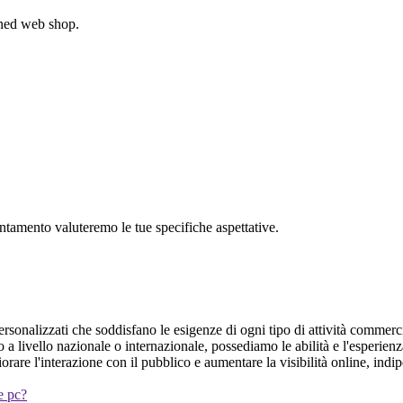
gned web shop.
untamento valuteremo le tue specifiche aspettative.
ersonalizzati che soddisfano le esigenze di ogni tipo di attività commerci
o a livello nazionale o internazionale, possediamo le abilità e l'esperie
iorare l'interazione con il pubblico e aumentare la visibilità online, in
 e pc?