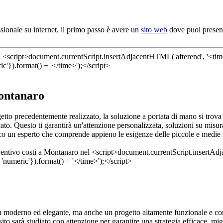
sionale su internet, il primo passo è avere un
sito web
dove puoi present
Montanaro
ogetto precedentemente realizzato, la soluzione a portata di mano si tro
ato. Questo ti garantirà un'attenzione personalizzata, soluzioni su misur
nco un esperto che comprende appieno le esigenze delle piccole e medie im
gn moderno ed elegante, ma anche un progetto altamente funzionale e con
ito sarà studiato con attenzione per garantire una strategia efficace, mig