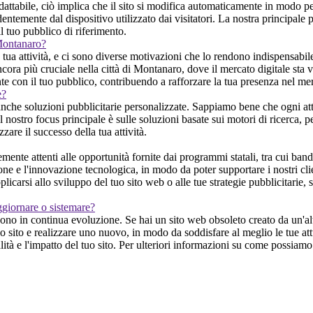
dattabile, ciò implica che il sito si modifica automaticamente in modo pe
mente dal dispositivo utilizzato dai visitatori. La nostra principale pri
il tuo pubblico di riferimento.
 Montanaro?
tua attività, e ci sono diverse motivazioni che lo rendono indispensabil
ncora più cruciale nella città di Montanaro, dove il mercato digitale sta 
nte con il tuo pubblico, contribuendo a rafforzare la tua presenza nel me
e?
anche soluzioni pubblicitarie personalizzate. Sappiamo bene che ogni att
Il nostro focus principale è sulle soluzioni basate sui motori di ricerca, p
are il successo della tua attività.
e attenti alle opportunità fornite dai programmi statali, tra cui bandi e
ione e l'innovazione tecnologica, in modo da poter supportare i nostri cli
plicarsi allo sviluppo del tuo sito web o alle tue strategie pubblicitarie
ggiornare o sistemare?
ono in continua evoluzione. Se hai un sito web obsoleto creato da un'alt
 sito e realizzare uno nuovo, in modo da soddisfare al meglio le tue att
à e l'impatto del tuo sito. Per ulteriori informazioni su come possiamo ai