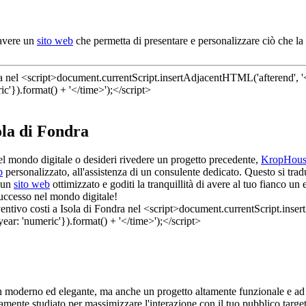
'avere un
sito web
che permetta di presentare e personalizzare ciò che la 
ola di Fondra
à nel mondo digitale o desideri rivedere un progetto precedente,
KropHous
b
personalizzato, all'assistenza di un consulente dedicato. Questo si trad
n un
sito web
ottimizzato e goditi la tranquillità di avere al tuo fianco u
 successo nel mondo digitale!
gn moderno ed elegante, ma anche un progetto altamente funzionale e ad 
amente studiato per massimizzare l'interazione con il tuo pubblico target 