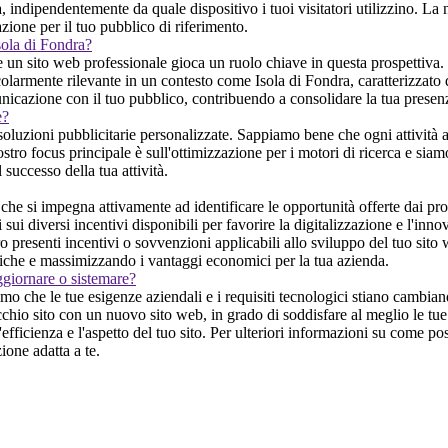
ndipendentemente da quale dispositivo i tuoi visitatori utilizzino. La no
azione per il tuo pubblico di riferimento.
sola di Fondra?
 un sito web professionale gioca un ruolo chiave in questa prospettiva. I
olarmente rilevante in un contesto come Isola di Fondra, caratterizzato d
omunicazione con il tuo pubblico, contribuendo a consolidare la tua presen
e?
 soluzioni pubblicitarie personalizzate. Sappiamo bene che ogni attività 
stro focus principale è sull'ottimizzazione per i motori di ricerca e siamo 
 successo della tua attività.
e si impegna attivamente ad identificare le opportunità offerte dai prog
 sui diversi incentivi disponibili per favorire la digitalizzazione e l'inn
o presenti incentivi o sovvenzioni applicabili allo sviluppo del tuo sito 
tiche e massimizzando i vantaggi economici per la tua azienda.
ggiornare o sistemare?
mo che le tue esigenze aziendali e i requisiti tecnologici stiano cambia
chio sito con un nuovo sito web, in grado di soddisfare al meglio le tue 
ficienza e l'aspetto del tuo sito. Per ulteriori informazioni su come poss
ione adatta a te.