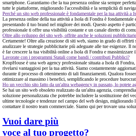
smartphone. Garantiamo che la tua presenza online sia sempre perfetta, i
tutte le piattaforme, migliorando l'accessibilità e la semplicità di navig
Perché un sito web professionale è fondamentale per la tua attività a I
La presenza online della tua attività a Isola di Fondra è fondamentale e
presentando il tuo brand nel migliore dei modi. Questo aspetto è partic
professionale ti offre una visibilità costante e un canale diretto di c
Oltre allo sviluppo del sito web, offrite anche le soluzioni pubblicitari
Certamente! Oltre alla creazione di siti web, siamo in grado di offrirti
analizzare le strategie pubblicitarie più adeguate alle tue esigenze. Il no
è far crescere la tua visibilità online a Isola di Fondra e massimizzare il
Lavorate con i programmi Statali come bandi / contributi Pubblici?
KropHouse è una web agency professionale situata a Isola di Fondra, ch
rivelarsi vantaggiosi per la tua attività. Siamo costantemente aggiornati
durante il processo di ottenimento di tali finanziamenti. Qualora fosser
ottimizzare al massimo i benefici, semplificando le procedure burocra
Ho un vecchio sito fatto da un'altra webagency in passato, lo potete a
Se hai un sito web obsoleto realizzato da un'altra agenzia, comprendia
soluzione personalizzata che potrebbe includere la sostituzione del vec
ultime tecnologie e tendenze nel campo del web design, migliorando l'ef
contattare il nostro team commerciale. Siamo qui per trovare una soluz
Vuoi dare più
voce al tuo progetto?