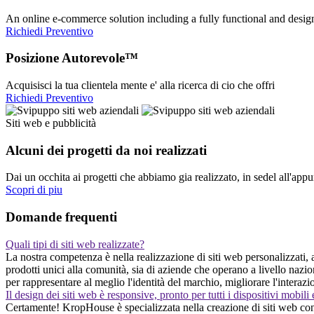
An online e-commerce solution including a fully functional and desi
Richiedi Preventivo
Posizione Autorevole™
Acquisisci la tua clientela mente e' alla ricerca di cio che offri
Richiedi Preventivo
Siti web e pubblicità
Alcuni dei progetti da noi realizzati
Dai un occhita ai progetti che abbiamo gia realizzato, in sedel all'app
Scopri di piu
Domande frequenti
Quali tipi di siti web realizzate?
La nostra competenza è nella realizzazione di siti web personalizzati, ad
prodotti unici alla comunità, sia di aziende che operano a livello nazi
per rappresentare al meglio l'identità del marchio, migliorare l'interazi
Il design dei siti web è responsive, pronto per tutti i dispositivi mobili
Certamente! KropHouse è specializzata nella creazione di siti web con 