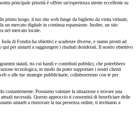
stra principale priorità è offrire un'esperienza utente eccellente su
n primo luogo, il tuo sito web funge da biglietto da visita virtuale,
a un mercato digitale in continua espansione. Inoltre, un sito
za nel mercato locale.
a Isola di Fondra ha obiettivi e scadenze diverse, e siamo pronti ad
qui per aiutarti a raggiungere i risultati desiderati. Il nostro obiettivo
rammi statali, tra cui bandi e contributi pubblici, che potrebbero
ovazione tecnologica, in modo da poter supportare i nostri clienti
web o alle tue strategie pubblicitarie, collaboreremo con te per
ndo costantemente. Possiamo valutare la situazione e trovare una
attuali necessità. Questo approccio ti consentirà di beneficiare delle
iamo aiutarti a rinnovare la tua presenza online, ti invitiamo a