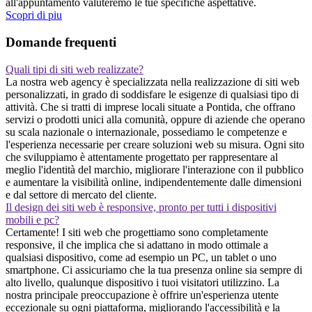
all'appuntamento valuteremo le tue specifiche aspettative.
Scopri di piu
Domande frequenti
Quali tipi di siti web realizzate?
La nostra web agency è specializzata nella realizzazione di siti web
personalizzati, in grado di soddisfare le esigenze di qualsiasi tipo di
attività. Che si tratti di imprese locali situate a Pontida, che offrano
servizi o prodotti unici alla comunità, oppure di aziende che operano
su scala nazionale o internazionale, possediamo le competenze e
l'esperienza necessarie per creare soluzioni web su misura. Ogni sito
che sviluppiamo è attentamente progettato per rappresentare al
meglio l'identità del marchio, migliorare l'interazione con il pubblico
e aumentare la visibilità online, indipendentemente dalle dimensioni
e dal settore di mercato del cliente.
Il design dei siti web è responsive, pronto per tutti i dispositivi
mobili e pc?
Certamente! I siti web che progettiamo sono completamente
responsive, il che implica che si adattano in modo ottimale a
qualsiasi dispositivo, come ad esempio un PC, un tablet o uno
smartphone. Ci assicuriamo che la tua presenza online sia sempre di
alto livello, qualunque dispositivo i tuoi visitatori utilizzino. La
nostra principale preoccupazione è offrire un'esperienza utente
eccezionale su ogni piattaforma, migliorando l'accessibilità e la