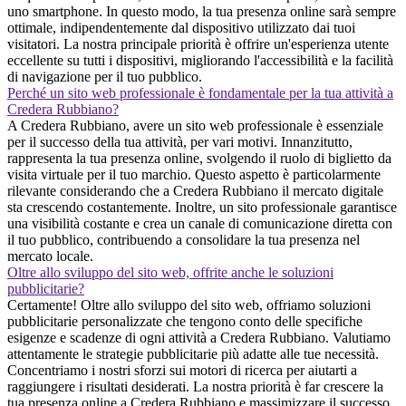
uno smartphone. In questo modo, la tua presenza online sarà sempre
ottimale, indipendentemente dal dispositivo utilizzato dai tuoi
visitatori. La nostra principale priorità è offrire un'esperienza utente
eccellente su tutti i dispositivi, migliorando l'accessibilità e la facilità
di navigazione per il tuo pubblico.
Perché un sito web professionale è fondamentale per la tua attività a
Credera Rubbiano?
A Credera Rubbiano, avere un sito web professionale è essenziale
per il successo della tua attività, per vari motivi. Innanzitutto,
rappresenta la tua presenza online, svolgendo il ruolo di biglietto da
visita virtuale per il tuo marchio. Questo aspetto è particolarmente
rilevante considerando che a Credera Rubbiano il mercato digitale
sta crescendo costantemente. Inoltre, un sito professionale garantisce
una visibilità costante e crea un canale di comunicazione diretta con
il tuo pubblico, contribuendo a consolidare la tua presenza nel
mercato locale.
Oltre allo sviluppo del sito web, offrite anche le soluzioni
pubblicitarie?
Certamente! Oltre allo sviluppo del sito web, offriamo soluzioni
pubblicitarie personalizzate che tengono conto delle specifiche
esigenze e scadenze di ogni attività a Credera Rubbiano. Valutiamo
attentamente le strategie pubblicitarie più adatte alle tue necessità.
Concentriamo i nostri sforzi sui motori di ricerca per aiutarti a
raggiungere i risultati desiderati. La nostra priorità è far crescere la
tua presenza online a Credera Rubbiano e massimizzare il successo