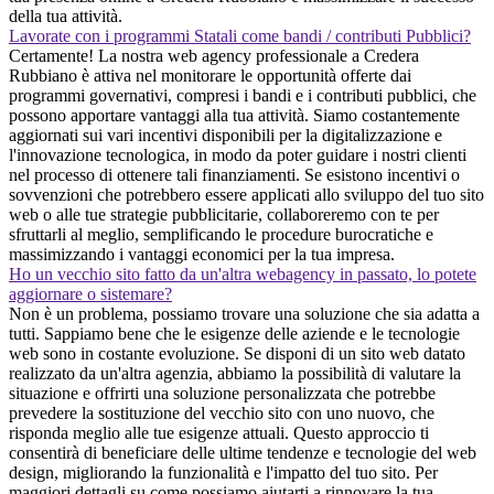
della tua attività.
Lavorate con i programmi Statali come bandi / contributi Pubblici?
Certamente! La nostra web agency professionale a Credera
Rubbiano è attiva nel monitorare le opportunità offerte dai
programmi governativi, compresi i bandi e i contributi pubblici, che
possono apportare vantaggi alla tua attività. Siamo costantemente
aggiornati sui vari incentivi disponibili per la digitalizzazione e
l'innovazione tecnologica, in modo da poter guidare i nostri clienti
nel processo di ottenere tali finanziamenti. Se esistono incentivi o
sovvenzioni che potrebbero essere applicati allo sviluppo del tuo sito
web o alle tue strategie pubblicitarie, collaboreremo con te per
sfruttarli al meglio, semplificando le procedure burocratiche e
massimizzando i vantaggi economici per la tua impresa.
Ho un vecchio sito fatto da un'altra webagency in passato, lo potete
aggiornare o sistemare?
Non è un problema, possiamo trovare una soluzione che sia adatta a
tutti. Sappiamo bene che le esigenze delle aziende e le tecnologie
web sono in costante evoluzione. Se disponi di un sito web datato
realizzato da un'altra agenzia, abbiamo la possibilità di valutare la
situazione e offrirti una soluzione personalizzata che potrebbe
prevedere la sostituzione del vecchio sito con uno nuovo, che
risponda meglio alle tue esigenze attuali. Questo approccio ti
consentirà di beneficiare delle ultime tendenze e tecnologie del web
design, migliorando la funzionalità e l'impatto del tuo sito. Per
maggiori dettagli su come possiamo aiutarti a rinnovare la tua