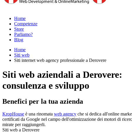
Home
Competenze
Store
Parliamo?
Blog
Home
Siti web
Siti internet web agency professionale a Derovere
Siti web aziendali a Derovere:
consulenza e sviluppo
Benefici per la tua azienda
KropHouse
è una rinomata
web agency
che si dedica all'online marke
certificati da Google nel campo dell'ottimizzazione dei motori di ricerca
mirate per raggiungerli.
Siti web a Derovere