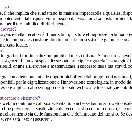
 e pc?
, il che implica che si adattano in maniera impeccabile a qualsiasi disp
entemente dal dispositivo impiegato dai visitatori. La nostra principale p
one per il tuo pubblico di riferimento.
Derovere?
igenze della tua attività. Innanzitutto, il sito web rappresenta la tua pr
 è in continua espansione. Inoltre, un sito professionale garantisce una v
 mercato locale.
e?
in grado di fornire soluzioni pubblicitarie su misura. Siamo consapevoli 
ue esigenze. La nostra specializzazione principale riguarda le strategie di 
 visibilità online a Derovere e massimizzare il successo della tua attività 
ue con attenzione tutte le opportunità offerte dai programmi nazionali,
sponibili per la digitalizzazione e l'innovazione tecnologica, in modo da p
ssere applicati allo sviluppo del tuo sito web o alle tue strategie pubbli
.
ggiornare o sistemare?
 web in continua evoluzione. Pertanto, anche se hai un sito web obsoleto
trebbe prevedere la sostituzione del vecchio sito con uno nuovo, che megl
miglioramento sia delle funzionalità che dell'impatto del tuo sito. Se d
 che sarà lieto di assisterti.