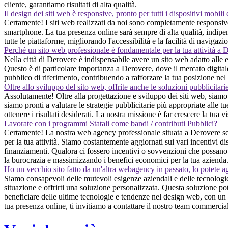
cliente, garantiamo risultati di alta qualità.
Il design dei siti web è responsive, pronto per tutti i dispositivi mobili
Certamente! I siti web realizzati da noi sono completamente responsive
smartphone. La tua presenza online sarà sempre di alta qualità, indipend
tutte le piattaforme, migliorando l'accessibilità e la facilità di navigazi
Perché un sito web professionale è fondamentale per la tua attività a 
Nella città di Derovere è indispensabile avere un sito web adatto alle es
Questo è di particolare importanza a Derovere, dove il mercato digitale
pubblico di riferimento, contribuendo a rafforzare la tua posizione nel
Oltre allo sviluppo del sito web, offrite anche le soluzioni pubblicitari
Assolutamente! Oltre alla progettazione e sviluppo dei siti web, siamo 
siamo pronti a valutare le strategie pubblicitarie più appropriate alle t
ottenere i risultati desiderati. La nostra missione è far crescere la tua
Lavorate con i programmi Statali come bandi / contributi Pubblici?
Certamente! La nostra web agency professionale situata a Derovere seg
per la tua attività. Siamo costantemente aggiornati sui vari incentivi di
finanziamenti. Qualora ci fossero incentivi o sovvenzioni che possano e
la burocrazia e massimizzando i benefici economici per la tua azienda
Ho un vecchio sito fatto da un'altra webagency in passato, lo potete a
Siamo consapevoli delle mutevoli esigenze aziendali e delle tecnologie
situazione e offrirti una soluzione personalizzata. Questa soluzione po
beneficiare delle ultime tecnologie e tendenze nel design web, con un 
tua presenza online, ti invitiamo a contattare il nostro team commerciale,