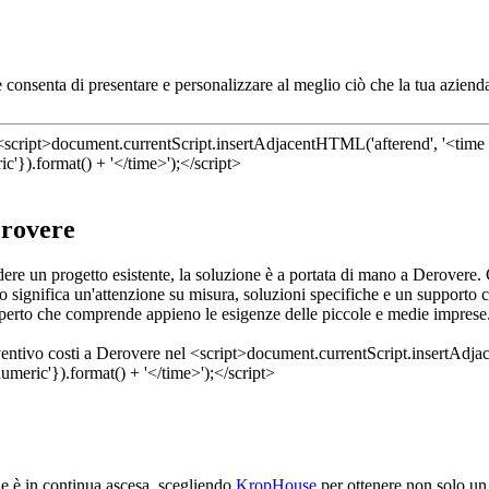
consenta di presentare e personalizzare al meglio ciò che la tua azienda
erovere
edere un progetto esistente, la soluzione è a portata di mano a Derovere
 significa un'attenzione su misura, soluzioni specifiche e un supporto co
sperto che comprende appieno le esigenze delle piccole e medie imprese. A
le è in continua ascesa, scegliendo
KropHouse
per ottenere non solo un