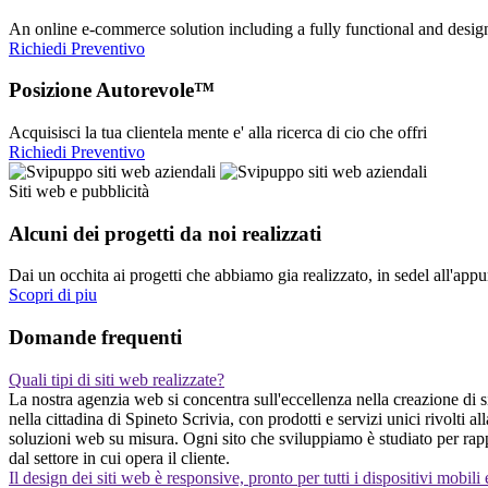
An online e-commerce solution including a fully functional and desi
Richiedi Preventivo
Posizione Autorevole™
Acquisisci la tua clientela mente e' alla ricerca di cio che offri
Richiedi Preventivo
Siti web e pubblicità
Alcuni dei progetti da noi realizzati
Dai un occhita ai progetti che abbiamo gia realizzato, in sedel all'app
Scopri di piu
Domande frequenti
Quali tipi di siti web realizzate?
La nostra agenzia web si concentra sull'eccellenza nella creazione di siti
nella cittadina di Spineto Scrivia, con prodotti e servizi unici rivolti
soluzioni web su misura. Ogni sito che sviluppiamo è studiato per rappr
dal settore in cui opera il cliente.
Il design dei siti web è responsive, pronto per tutti i dispositivi mobili