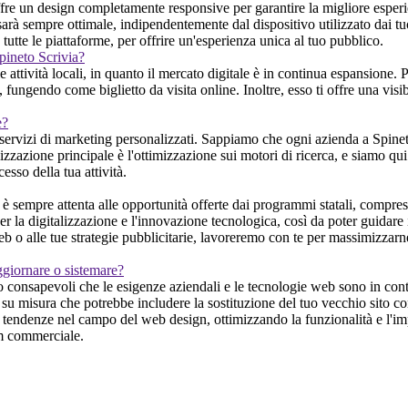
e un design completamente responsive per garantire la migliore esperien
sarà sempre ottimale, indipendentemente dal dispositivo utilizzato dai t
u tutte le piattaforme, per offrire un'esperienza unica al tuo pubblico.
Spineto Scrivia?
e attività locali, in quanto il mercato digitale è in continua espansione
, fungendo come biglietto da visita online. Inoltre, esso ti offre una visi
e?
ervizi di marketing personalizzati. Sappiamo che ogni azienda a Spineto 
zzazione principale è l'ottimizzazione sui motori di ricerca, e siamo qui p
esso della tua attività.
sempre attenta alle opportunità offerte dai programmi statali, compresi
per la digitalizzazione e l'innovazione tecnologica, così da poter guidare 
b o alle tue strategie pubblicitarie, lavoreremo con te per massimizzarne 
ggiornare o sistemare?
o consapevoli che le esigenze aziendali e le tecnologie web sono in cont
e su misura che potrebbe includere la sostituzione del tuo vecchio sito c
 tendenze nel campo del web design, ottimizzando la funzionalità e l'impa
eam commerciale.