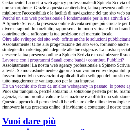
Certamente! La nostra web agency professionale di Spineto Scrivia offr
uno smartphone. Grazie a questa caratteristica, la tua presenza online 
migliorare l'accessibilità e la facilità di navigazione del tuo sito web s
Perché un sito web professionale è fondamentale per la tua attività a 
A Spineto Scrivia, la presenza online diventa sempre più cruciale per l
diverse ragioni. Innanzitutto, rappresenta in modo virtuale il tuo brand
contribuendo a rafforzare la tua posizione nel mercato locale.
Oltre allo sviluppo del sito web, offrite anche le soluzioni pubblicitari
Assolutamente! Oltre alla progettazione del sito web, forniamo anche s
strategie di marketing più adeguate alle tue esigenze. La nostra speciali
crescere la tua presenza online a Spineto Scrivia e massimizzare il succ
Lavorate con i programmi Statali come bandi / contributi Pubblici?
Assolutamente! La nostra web agency professionale a Spineto Scrivia è 
attività. Siamo costantemente aggiornati sui vari incentivi disponibili 
fossero incentivi o sovvenzioni applicabili allo sviluppo del tuo sito we
tutto maggiormente vantaggioso per la tua impresa.
Ho un vecchio sito fatto da un'altra webagency in passato, lo potete a
Puoi star tranquillo, perché abbiamo la soluzione perfetta per te. Siam
agenzia, siamo pronti a valutare la situazione e a offrirti una soluzion
Questo approccio ti permetterà di beneficiare delle ultime tecnologie e
rinnovare la tua presenza online, ti invitiamo a contattare il nostro t
Vuoi dare più