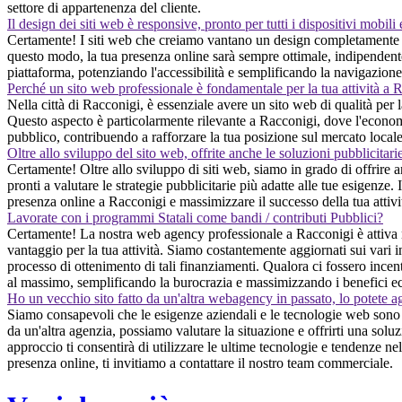
settore di appartenenza del cliente.
Il design dei siti web è responsive, pronto per tutti i dispositivi mobili
Certamente! I siti web che creiamo vantano un design completamente re
questo modo, la tua presenza online sarà sempre ottimale, indipendentem
piattaforma, potenziando l'accessibilità e semplificando la navigazione 
Perché un sito web professionale è fondamentale per la tua attività a 
Nella città di Racconigi, è essenziale avere un sito web di qualità per l
Questo aspecto è particolarmente rilevante a Racconigi, dove l'economia
pubblico, contribuendo a rafforzare la tua posizione sul mercato locale
Oltre allo sviluppo del sito web, offrite anche le soluzioni pubblicitari
Certamente! Oltre allo sviluppo di siti web, siamo in grado di offrire 
pronti a valutare le strategie pubblicitarie più adatte alle tue esigenze. 
presenza online a Racconigi e massimizzare il successo della tua attivi
Lavorate con i programmi Statali come bandi / contributi Pubblici?
Certamente! La nostra web agency professionale a Racconigi è attiva ne
vantaggio per la tua attività. Siamo costantemente aggiornati sui vari 
processo di ottenimento di tali finanziamenti. Qualora ci fossero incenti
al massimo, semplificando la burocrazia e massimizzando i benefici ec
Ho un vecchio sito fatto da un'altra webagency in passato, lo potete a
Siamo consapevoli che le esigenze aziendali e le tecnologie web sono in
da un'altra agenzia, possiamo valutare la situazione e offrirti una sol
approccio ti consentirà di utilizzare le ultime tecnologie e tendenze ne
presenza online, ti invitiamo a contattare il nostro team commerciale.