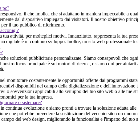
 e pc?
sponsivo, il che implica che si adattano in maniera impeccabile a quals
ente dal dispositivo impiegato dai visitatori. Il nostro obiettivo princip
per il tuo pubblico di riferimento.
Racconigi?
a tua attività, per molteplici motivi. Innanzitutto, rappresenta la tua pre
 digitale è in continuo sviluppo. Inoltre, un sito web professionale ti of
.
e?
anche soluzioni pubblicitarie personalizzate. Siamo consapevoli che ogni
Il nostro focus principale è sui motori di ricerca, e siamo qui per aiutarti 
tà.
l monitorare costantemente le opportunità offerte dai programmi statali
incentivi disponibili nel campo della digitalizzazione e dell'innovazione
vi o sovvenzioni applicabili allo sviluppo del tuo sito web o alle tue stra
onomici per la tua impresa.
ggiornare o sistemare?
 continua evoluzione e siamo pronti a trovare la soluzione adatta alle t
uzione che potrebbe prevedere la sostituzione del vecchio sito con uno nu
l campo del web design, migliorando la funzionalità e l'impatto del tuo si