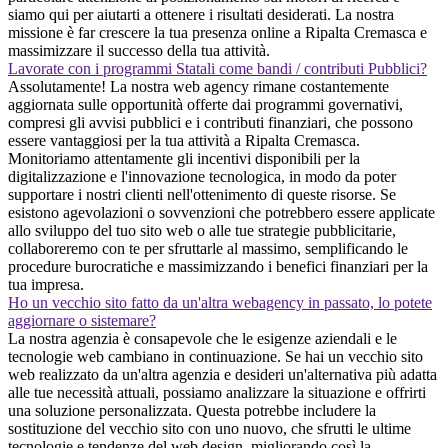
siamo qui per aiutarti a ottenere i risultati desiderati. La nostra
missione è far crescere la tua presenza online a Ripalta Cremasca e
massimizzare il successo della tua attività.
Lavorate con i programmi Statali come bandi / contributi Pubblici?
Assolutamente! La nostra web agency rimane costantemente
aggiornata sulle opportunità offerte dai programmi governativi,
compresi gli avvisi pubblici e i contributi finanziari, che possono
essere vantaggiosi per la tua attività a Ripalta Cremasca.
Monitoriamo attentamente gli incentivi disponibili per la
digitalizzazione e l'innovazione tecnologica, in modo da poter
supportare i nostri clienti nell'ottenimento di queste risorse. Se
esistono agevolazioni o sovvenzioni che potrebbero essere applicate
allo sviluppo del tuo sito web o alle tue strategie pubblicitarie,
collaboreremo con te per sfruttarle al massimo, semplificando le
procedure burocratiche e massimizzando i benefici finanziari per la
tua impresa.
Ho un vecchio sito fatto da un'altra webagency in passato, lo potete
aggiornare o sistemare?
La nostra agenzia è consapevole che le esigenze aziendali e le
tecnologie web cambiano in continuazione. Se hai un vecchio sito
web realizzato da un'altra agenzia e desideri un'alternativa più adatta
alle tue necessità attuali, possiamo analizzare la situazione e offrirti
una soluzione personalizzata. Questa potrebbe includere la
sostituzione del vecchio sito con uno nuovo, che sfrutti le ultime
tecnologie e tendenze del web design, migliorando così la