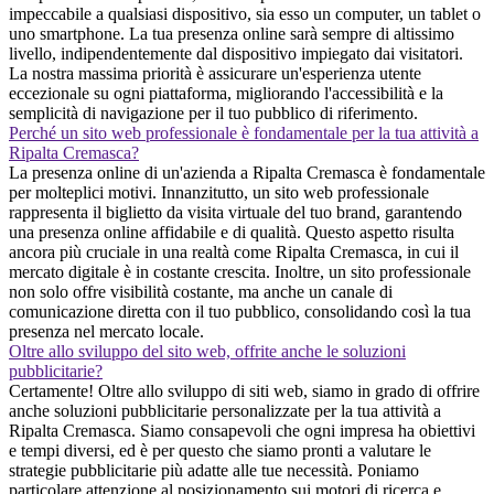
impeccabile a qualsiasi dispositivo, sia esso un computer, un tablet o
uno smartphone. La tua presenza online sarà sempre di altissimo
livello, indipendentemente dal dispositivo impiegato dai visitatori.
La nostra massima priorità è assicurare un'esperienza utente
eccezionale su ogni piattaforma, migliorando l'accessibilità e la
semplicità di navigazione per il tuo pubblico di riferimento.
Perché un sito web professionale è fondamentale per la tua attività a
Ripalta Cremasca?
La presenza online di un'azienda a Ripalta Cremasca è fondamentale
per molteplici motivi. Innanzitutto, un sito web professionale
rappresenta il biglietto da visita virtuale del tuo brand, garantendo
una presenza online affidabile e di qualità. Questo aspetto risulta
ancora più cruciale in una realtà come Ripalta Cremasca, in cui il
mercato digitale è in costante crescita. Inoltre, un sito professionale
non solo offre visibilità costante, ma anche un canale di
comunicazione diretta con il tuo pubblico, consolidando così la tua
presenza nel mercato locale.
Oltre allo sviluppo del sito web, offrite anche le soluzioni
pubblicitarie?
Certamente! Oltre allo sviluppo di siti web, siamo in grado di offrire
anche soluzioni pubblicitarie personalizzate per la tua attività a
Ripalta Cremasca. Siamo consapevoli che ogni impresa ha obiettivi
e tempi diversi, ed è per questo che siamo pronti a valutare le
strategie pubblicitarie più adatte alle tue necessità. Poniamo
particolare attenzione al posizionamento sui motori di ricerca e