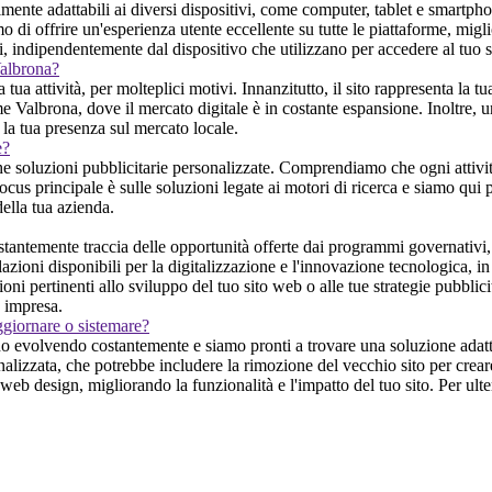
lmente adattabili ai diversi dispositivi, come computer, tablet e smartph
 di offrire un'esperienza utente eccellente su tutte le piattaforme, miglio
nti, indipendentemente dal dispositivo che utilizzano per accedere al tuo s
Valbrona?
a attività, per molteplici motivi. Innanzitutto, il sito rappresenta la tua
 Valbrona, dove il mercato digitale è in costante espansione. Inoltre, un 
la tua presenza sul mercato locale.
e?
he soluzioni pubblicitarie personalizzate. Comprendiamo che ogni attivit
focus principale è sulle soluzioni legate ai motori di ricerca e siamo qui p
della tua azienda.
ntemente traccia delle opportunità offerte dai programmi governativi, i
lazioni disponibili per la digitalizzazione e l'innovazione tecnologica, 
oni pertinenti allo sviluppo del tuo sito web o alle tue strategie pubblici
 impresa.
ggiornare o sistemare?
o evolvendo costantemente e siamo pronti a trovare una soluzione adatta
onalizzata, che potrebbe includere la rimozione del vecchio sito per crea
 web design, migliorando la funzionalità e l'impatto del tuo sito. Per ul