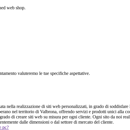
gned web shop.
untamento valuteremo le tue specifiche aspettative.
 nella realizzazione di siti web personalizzati, in grado di soddisfare l
perano nel territorio di Valbrona, offrendo servizi e prodotti unici alla c
ado di creare siti web su misura per ogni cliente. Ogni sito da noi reali
entemente dalle dimensioni o dal settore di mercato del cliente.
 e pc?