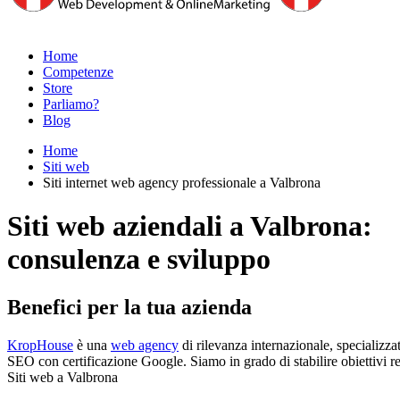
Home
Competenze
Store
Parliamo?
Blog
Home
Siti web
Siti internet web agency professionale a Valbrona
Siti web aziendali a Valbrona:
consulenza e sviluppo
Benefici per la tua azienda
KropHouse
è una
web agency
di rilevanza internazionale, specializza
SEO con certificazione Google. Siamo in grado di stabilire obiettivi rea
Siti web a Valbrona