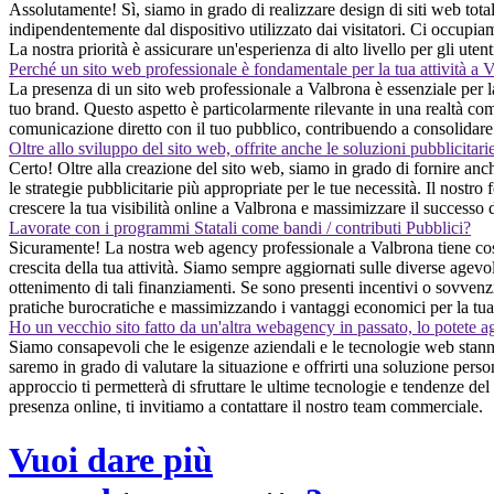
Assolutamente! Sì, siamo in grado di realizzare design di siti web tota
indipendentemente dal dispositivo utilizzato dai visitatori. Ci occupiamo
La nostra priorità è assicurare un'esperienza di alto livello per gli ute
Perché un sito web professionale è fondamentale per la tua attività a 
La presenza di un sito web professionale a Valbrona è essenziale per la tu
tuo brand. Questo aspetto è particolarmente rilevante in una realtà come
comunicazione diretto con il tuo pubblico, contribuendo a consolidare 
Oltre allo sviluppo del sito web, offrite anche le soluzioni pubblicitari
Certo! Oltre alla creazione del sito web, siamo in grado di fornire anc
le strategie pubblicitarie più appropriate per le tue necessità. Il nostro 
crescere la tua visibilità online a Valbrona e massimizzare il successo 
Lavorate con i programmi Statali come bandi / contributi Pubblici?
Sicuramente! La nostra web agency professionale a Valbrona tiene costa
crescita della tua attività. Siamo sempre aggiornati sulle diverse agevo
ottenimento di tali finanziamenti. Se sono presenti incentivi o sovvenzi
pratiche burocratiche e massimizzando i vantaggi economici per la tua
Ho un vecchio sito fatto da un'altra webagency in passato, lo potete a
Siamo consapevoli che le esigenze aziendali e le tecnologie web stann
saremo in grado di valutare la situazione e offrirti una soluzione pers
approccio ti permetterà di sfruttare le ultime tecnologie e tendenze del
presenza online, ti invitiamo a contattare il nostro team commerciale.
Vuoi dare più