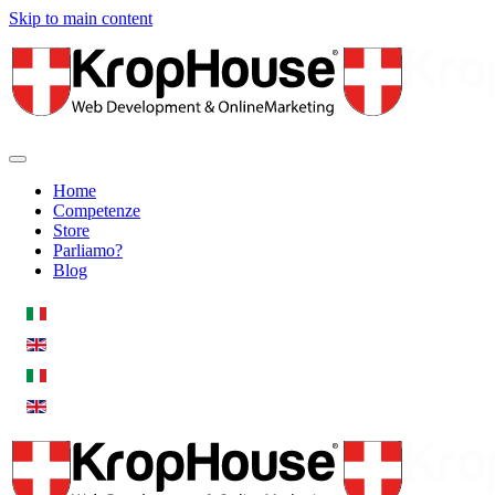
Skip to main content
Home
Competenze
Store
Parliamo?
Blog