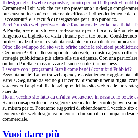
Il design dei siti web è responsive, pronto per tutti i dispositivi mobili
Certamente! I siti web che creiamo presentano un design completamente
presenza online sarà costantemente efficace, indipendentemente dal disp
l'accessibilità e la facilità di navigazione per il tuo pubblico.
Perché un sito web professionale è fondamentale per la tua attività a P
A Parella, avere un sito web professionale per la tua attività è un elem
fungendo da biglietto da visita virtuale per il tuo brand. Considerando
professionale offre una visibilità costante e un canale di comunicazion
Oltre allo sviluppo del sito web, offrite anche le soluzioni pubblicitari
Certamente! Oltre allo sviluppo del sito web, la nostra agenzia offre se
strategie pubblicitarie più adatte alle tue esigenze. Con una particolare 
online a Parella e massimizzare il successo del tuo business.
Lavorate con i programmi Statali come bandi / contributi Pubblici?
Assolutamente! La nostra web agency è costantemente aggiornata sulle o
Parella. Seguiamo da vicino gli incentivi disponibili per la digitalizzaz
sovvenzioni applicabili allo sviluppo del tuo sito web o alle tue strate
azienda.
Ho un vecchio sito fatto da un'altra webagency in passato, lo potete a
Siamo consapevoli che le esigenze aziendali e le tecnologie web sono i
su misura per te. Potremmo suggerirti di abbandonare il vecchio sito e 
tendenze del web design, garantendo la funzionalità e l'impatto desidera
commerciale.
Vuoi dare più