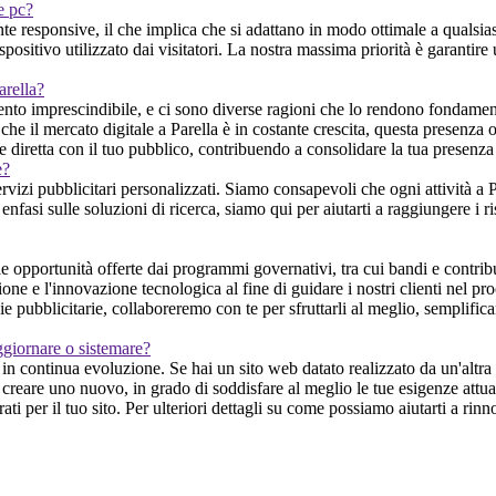
 e pc?
 responsive, il che implica che si adattano in modo ottimale a qualsias
ositivo utilizzato dai visitatori. La nostra massima priorità è garantire
arella?
ento imprescindibile, e ci sono diverse ragioni che lo rendono fondamenta
 che il mercato digitale a Parella è in costante crescita, questa presenz
e diretta con il tuo pubblico, contribuendo a consolidare la tua presenza
e?
rvizi pubblicitari personalizzati. Siamo consapevoli che ogni attività a Pa
enfasi sulle soluzioni di ricerca, siamo qui per aiutarti a raggiungere i ri
pportunità offerte dai programmi governativi, tra cui bandi e contributi
ione e l'innovazione tecnologica al fine di guidare i nostri clienti nel pr
gie pubblicitarie, collaboreremo con te per sfruttarli al meglio, semplif
ggiornare o sistemare?
n continua evoluzione. Se hai un sito web datato realizzato da un'altra 
creare uno nuovo, in grado di soddisfare al meglio le tue esigenze attuali
ti per il tuo sito. Per ulteriori dettagli su come possiamo aiutarti a rinn