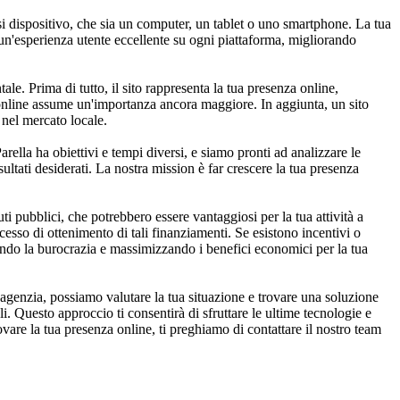
i dispositivo, che sia un computer, un tablet o uno smartphone. La tua
 un'esperienza utente eccellente su ogni piattaforma, migliorando
le. Prima di tutto, il sito rappresenta la tua presenza online,
a online assume un'importanza ancora maggiore. In aggiunta, un sito
 nel mercato locale.
rella ha obiettivi e tempi diversi, e siamo pronti ad analizzare le
sultati desiderati. La nostra mission è far crescere la tua presenza
 pubblici, che potrebbero essere vantaggiosi per la tua attività a
ocesso di ottenimento di tali finanziamenti. Se esistono incentivi o
icando la burocrazia e massimizzando i benefici economici per la tua
agenzia, possiamo valutare la tua situazione e trovare una soluzione
. Questo approccio ti consentirà di sfruttare le ultime tecnologie e
ovare la tua presenza online, ti preghiamo di contattare il nostro team