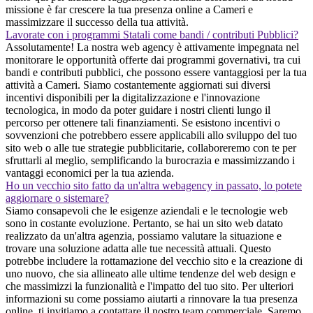
missione è far crescere la tua presenza online a Cameri e
massimizzare il successo della tua attività.
Lavorate con i programmi Statali come bandi / contributi Pubblici?
Assolutamente! La nostra web agency è attivamente impegnata nel
monitorare le opportunità offerte dai programmi governativi, tra cui
bandi e contributi pubblici, che possono essere vantaggiosi per la tua
attività a Cameri. Siamo costantemente aggiornati sui diversi
incentivi disponibili per la digitalizzazione e l'innovazione
tecnologica, in modo da poter guidare i nostri clienti lungo il
percorso per ottenere tali finanziamenti. Se esistono incentivi o
sovvenzioni che potrebbero essere applicabili allo sviluppo del tuo
sito web o alle tue strategie pubblicitarie, collaboreremo con te per
sfruttarli al meglio, semplificando la burocrazia e massimizzando i
vantaggi economici per la tua azienda.
Ho un vecchio sito fatto da un'altra webagency in passato, lo potete
aggiornare o sistemare?
Siamo consapevoli che le esigenze aziendali e le tecnologie web
sono in costante evoluzione. Pertanto, se hai un sito web datato
realizzato da un'altra agenzia, possiamo valutare la situazione e
trovare una soluzione adatta alle tue necessità attuali. Questo
potrebbe includere la rottamazione del vecchio sito e la creazione di
uno nuovo, che sia allineato alle ultime tendenze del web design e
che massimizzi la funzionalità e l'impatto del tuo sito. Per ulteriori
informazioni su come possiamo aiutarti a rinnovare la tua presenza
online, ti invitiamo a contattare il nostro team commerciale. Saremo