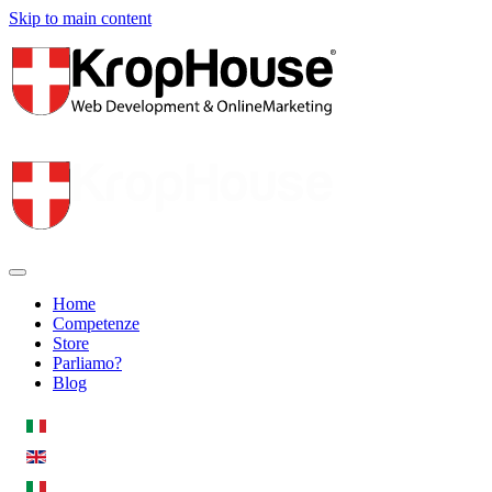
Skip to main content
Home
Competenze
Store
Parliamo?
Blog