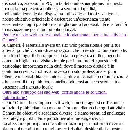
dispositivo, sia esso un PC, un tablet o uno smartphone. In questo
modo, la tua presenza online sarà sempre di qualità,
indipendentemente dal dispositivo utilizzato dai tuoi visitatori. Il
nostro obiettivo principale è assicurare un'esperienza utente
eccellente su ogni piattaforma, migliorando l'accessibilità e la facilità
di navigazione per il tuo pubblico target.
Perché un sito web professionale è fondamentale per la tua attività a
Cameri?
A Cameri, è essenziale avere un sito web professionale per la tua
attività, poiché vi sono diverse ragioni che lo rendono fondamentale.
In primo luogo, il sito rappresenta la tua presenza online, agendo
come un biglietto da visita virtuale per il tuo brand. Questo è di
particolare importanza nella città, dove il mercato digitale è in
continua crescita. Inoltre, attraverso un sito professionale, puoi
ottenere una visibilità costante e stabilire un canale di comunicazione
diretta con il tuo pubblico, contribuendo così ad accrescere la tua
presenza nel mercato locale.
Oltre allo sviluppo del sito web, offrite anche le soluzioni
pubblicitarie?
Certo! Oltre allo sviluppo di siti web, la nostra agenzia offre anche
soluzioni pubblicitarie su misura. Comprendiamo che ogni attività a
Cameri ha obiettivi e scadenze diverse, e siamo pronti ad analizzare
le strategie pubblicitarie più idonee alle tue esigenze. Ci
focalizziamo principalmente sulle soluzioni per i motori di ricerca e
siamo qui per aiutarti a raggiungere i risultati desiderati. La nostra