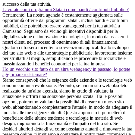
successo della tua attività.
Lavorate con i programmi Statali come bandi / contributi Pubblici?
Certamente! La nostra agenzia è costantemente aggiornata sulle
opportunità offerte dai programmi statali, inclusi bandi e contributi
pubblici, che potrebbero essere vantaggiosi per la tua attività a
Camisano. Seguiamo da vicino gli incentivi disponibili per la
digitalizzazione e l'innovazione tecnologica, in modo da assistere i
nostri clienti nel processo di ottenimento di tali finanziamenti.
Qualora ci fossero incentivi o sovvenzioni applicabili allo sviluppo
del tuo sito web o alle tue strategie pubblicitarie, lavoreremo insieme
per sfruttarli al meglio, semplificando le procedure burocratiche e
massimizzando i benefici economici per la tua impresa.
Ho un vecchio sito fatto da un'altra webagency in passato, lo potete
aggiornare o sistemare?
Siamo consapevoli che le esigenze delle aziende e le tecnologie web
sono in continua evoluzione. Pertanto, se hai un sito web obsoleto
realizzato da un'altra agenzia, siamo in grado di valutare la
situazione e offrirti una soluzione personalizzata. Tra le possibili
opzioni, potremmo valutare la possibilità di creare un nuovo sito
web, abbandonando completamente l'attuale, in modo da adeguare il
tuo sito alle tue esigenze attuali. Questo approccio ti permetterà di
beneficiare delle ultime tendenze e tecnologie in materia di web
design, migliorando la funzionalità e l'impatto del tuo sito. Se
desideri ulteriori dettagli su come possiamo aiutarti a rinnovare la tua
presenza online, ti invitiamo a contattare il nostro team commerciale.