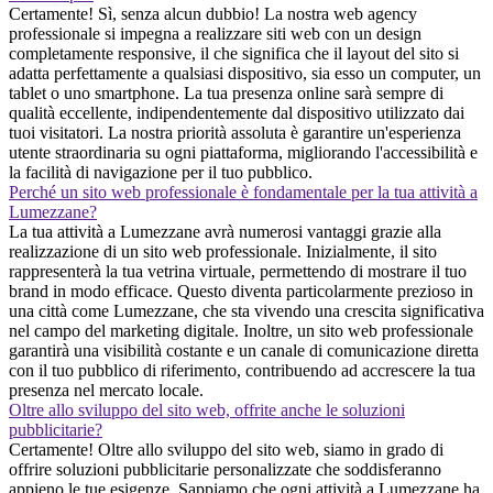
Certamente! Sì, senza alcun dubbio! La nostra web agency
professionale si impegna a realizzare siti web con un design
completamente responsive, il che significa che il layout del sito si
adatta perfettamente a qualsiasi dispositivo, sia esso un computer, un
tablet o uno smartphone. La tua presenza online sarà sempre di
qualità eccellente, indipendentemente dal dispositivo utilizzato dai
tuoi visitatori. La nostra priorità assoluta è garantire un'esperienza
utente straordinaria su ogni piattaforma, migliorando l'accessibilità e
la facilità di navigazione per il tuo pubblico.
Perché un sito web professionale è fondamentale per la tua attività a
Lumezzane?
La tua attività a Lumezzane avrà numerosi vantaggi grazie alla
realizzazione di un sito web professionale. Inizialmente, il sito
rappresenterà la tua vetrina virtuale, permettendo di mostrare il tuo
brand in modo efficace. Questo diventa particolarmente prezioso in
una città come Lumezzane, che sta vivendo una crescita significativa
nel campo del marketing digitale. Inoltre, un sito web professionale
garantirà una visibilità costante e un canale di comunicazione diretta
con il tuo pubblico di riferimento, contribuendo ad accrescere la tua
presenza nel mercato locale.
Oltre allo sviluppo del sito web, offrite anche le soluzioni
pubblicitarie?
Certamente! Oltre allo sviluppo del sito web, siamo in grado di
offrire soluzioni pubblicitarie personalizzate che soddisferanno
appieno le tue esigenze. Sappiamo che ogni attività a Lumezzane ha