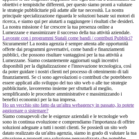
obiettivi e tempistiche differenti, per questo siamo pronti a valutare
le strategie pubblicitarie più adatte alle tue necessità. La nostra
principale specializzazione riguarda le soluzioni basate sui motori di
ricerca, e siamo qui per aiutarti a raggiungere i risultati che desideri.
La nostra missione è far crescere la tua presenza online a
Lumezzane e massimizzare il successo della tua attività aziendale.
Lavorate con i programmi Statali come bandi / contributi Pubblici?
Sicuramente! La nostra agenzia è sempre attenta alle opportunità
offerte dai programmi governativi, come bandi e finanziamenti
pubblici, che possono risultare vantaggiosi per la tua attività a
Lumezzane. Siamo costantemente aggiornati sugli incentivi
disponibili per la digitalizzazione e l'innovazione tecnologica, così
da poter guidare i nostri clienti nel processo di ottenimento di tali
finanziamenti. Se ci sono agevolazioni o contributi che potrebbero
essere applicati allo sviluppo del tuo sito web o alle tue strategie
pubblicitarie, lavoreremo insieme per sfruttarli al meglio,
semplificando le procedure amministrative e massimizzando i
benefici economici per la tua impresa.
Ho un vecchio sito fatto da un'altra webagency in passato, lo potete
aggiornare o sistemare?
Siamo consapevoli che le esigenze aziendali e le tecnologie web
sono in continua evoluzione e comprendiamo l'importanza di offrire
soluzioni adeguate a tutti i nostri clienti. Se possiedi un sito web
datato realizzato da un'altra agenzia, siamo in grado di valutare la tua
situazione e proporti una soluzione personalizzata che potrebbe