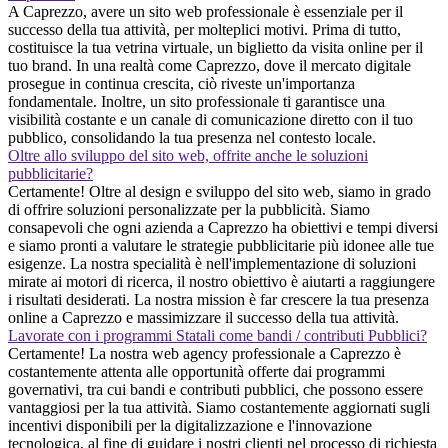
A Caprezzo, avere un sito web professionale è essenziale per il
successo della tua attività, per molteplici motivi. Prima di tutto,
costituisce la tua vetrina virtuale, un biglietto da visita online per il
tuo brand. In una realtà come Caprezzo, dove il mercato digitale
prosegue in continua crescita, ciò riveste un'importanza
fondamentale. Inoltre, un sito professionale ti garantisce una
visibilità costante e un canale di comunicazione diretto con il tuo
pubblico, consolidando la tua presenza nel contesto locale.
Oltre allo sviluppo del sito web, offrite anche le soluzioni
pubblicitarie?
Certamente! Oltre al design e sviluppo del sito web, siamo in grado
di offrire soluzioni personalizzate per la pubblicità. Siamo
consapevoli che ogni azienda a Caprezzo ha obiettivi e tempi diversi
e siamo pronti a valutare le strategie pubblicitarie più idonee alle tue
esigenze. La nostra specialità è nell'implementazione di soluzioni
mirate ai motori di ricerca, il nostro obiettivo è aiutarti a raggiungere
i risultati desiderati. La nostra mission è far crescere la tua presenza
online a Caprezzo e massimizzare il successo della tua attività.
Lavorate con i programmi Statali come bandi / contributi Pubblici?
Certamente! La nostra web agency professionale a Caprezzo è
costantemente attenta alle opportunità offerte dai programmi
governativi, tra cui bandi e contributi pubblici, che possono essere
vantaggiosi per la tua attività. Siamo costantemente aggiornati sugli
incentivi disponibili per la digitalizzazione e l'innovazione
tecnologica, al fine di guidare i nostri clienti nel processo di richiesta