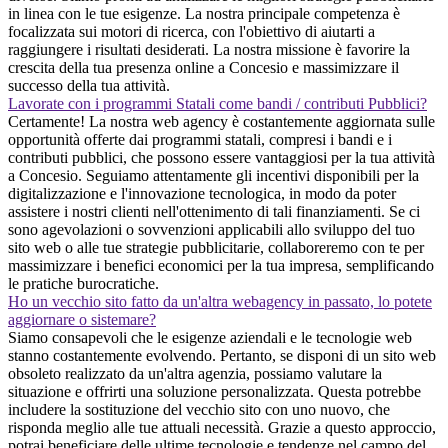
in linea con le tue esigenze. La nostra principale competenza è
focalizzata sui motori di ricerca, con l'obiettivo di aiutarti a
raggiungere i risultati desiderati. La nostra missione è favorire la
crescita della tua presenza online a Concesio e massimizzare il
successo della tua attività.
Lavorate con i programmi Statali come bandi / contributi Pubblici?
Certamente! La nostra web agency è costantemente aggiornata sulle
opportunità offerte dai programmi statali, compresi i bandi e i
contributi pubblici, che possono essere vantaggiosi per la tua attività
a Concesio. Seguiamo attentamente gli incentivi disponibili per la
digitalizzazione e l'innovazione tecnologica, in modo da poter
assistere i nostri clienti nell'ottenimento di tali finanziamenti. Se ci
sono agevolazioni o sovvenzioni applicabili allo sviluppo del tuo
sito web o alle tue strategie pubblicitarie, collaboreremo con te per
massimizzare i benefici economici per la tua impresa, semplificando
le pratiche burocratiche.
Ho un vecchio sito fatto da un'altra webagency in passato, lo potete
aggiornare o sistemare?
Siamo consapevoli che le esigenze aziendali e le tecnologie web
stanno costantemente evolvendo. Pertanto, se disponi di un sito web
obsoleto realizzato da un'altra agenzia, possiamo valutare la
situazione e offrirti una soluzione personalizzata. Questa potrebbe
includere la sostituzione del vecchio sito con uno nuovo, che
risponda meglio alle tue attuali necessità. Grazie a questo approccio,
potrai beneficiare delle ultime tecnologie e tendenze nel campo del