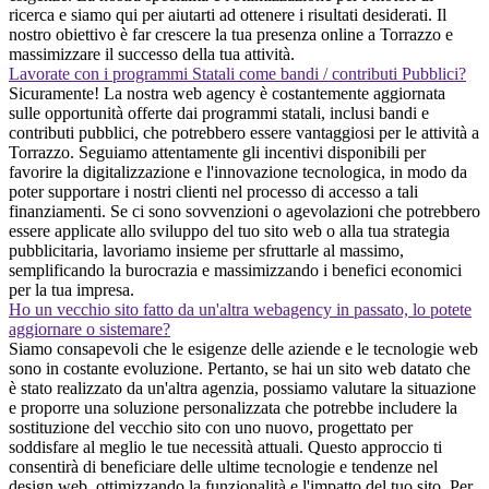
ricerca e siamo qui per aiutarti ad ottenere i risultati desiderati. Il
nostro obiettivo è far crescere la tua presenza online a Torrazzo e
massimizzare il successo della tua attività.
Lavorate con i programmi Statali come bandi / contributi Pubblici?
Sicuramente! La nostra web agency è costantemente aggiornata
sulle opportunità offerte dai programmi statali, inclusi bandi e
contributi pubblici, che potrebbero essere vantaggiosi per le attività a
Torrazzo. Seguiamo attentamente gli incentivi disponibili per
favorire la digitalizzazione e l'innovazione tecnologica, in modo da
poter supportare i nostri clienti nel processo di accesso a tali
finanziamenti. Se ci sono sovvenzioni o agevolazioni che potrebbero
essere applicate allo sviluppo del tuo sito web o alla tua strategia
pubblicitaria, lavoriamo insieme per sfruttarle al massimo,
semplificando la burocrazia e massimizzando i benefici economici
per la tua impresa.
Ho un vecchio sito fatto da un'altra webagency in passato, lo potete
aggiornare o sistemare?
Siamo consapevoli che le esigenze delle aziende e le tecnologie web
sono in costante evoluzione. Pertanto, se hai un sito web datato che
è stato realizzato da un'altra agenzia, possiamo valutare la situazione
e proporre una soluzione personalizzata che potrebbe includere la
sostituzione del vecchio sito con uno nuovo, progettato per
soddisfare al meglio le tue necessità attuali. Questo approccio ti
consentirà di beneficiare delle ultime tecnologie e tendenze nel
design web, ottimizzando la funzionalità e l'impatto del tuo sito. Per