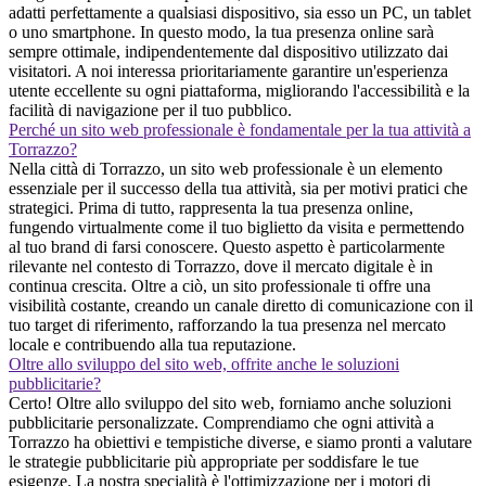
adatti perfettamente a qualsiasi dispositivo, sia esso un PC, un tablet
o uno smartphone. In questo modo, la tua presenza online sarà
sempre ottimale, indipendentemente dal dispositivo utilizzato dai
visitatori. A noi interessa prioritariamente garantire un'esperienza
utente eccellente su ogni piattaforma, migliorando l'accessibilità e la
facilità di navigazione per il tuo pubblico.
Perché un sito web professionale è fondamentale per la tua attività a
Torrazzo?
Nella città di Torrazzo, un sito web professionale è un elemento
essenziale per il successo della tua attività, sia per motivi pratici che
strategici. Prima di tutto, rappresenta la tua presenza online,
fungendo virtualmente come il tuo biglietto da visita e permettendo
al tuo brand di farsi conoscere. Questo aspetto è particolarmente
rilevante nel contesto di Torrazzo, dove il mercato digitale è in
continua crescita. Oltre a ciò, un sito professionale ti offre una
visibilità costante, creando un canale diretto di comunicazione con il
tuo target di riferimento, rafforzando la tua presenza nel mercato
locale e contribuendo alla tua reputazione.
Oltre allo sviluppo del sito web, offrite anche le soluzioni
pubblicitarie?
Certo! Oltre allo sviluppo del sito web, forniamo anche soluzioni
pubblicitarie personalizzate. Comprendiamo che ogni attività a
Torrazzo ha obiettivi e tempistiche diverse, e siamo pronti a valutare
le strategie pubblicitarie più appropriate per soddisfare le tue
esigenze. La nostra specialità è l'ottimizzazione per i motori di