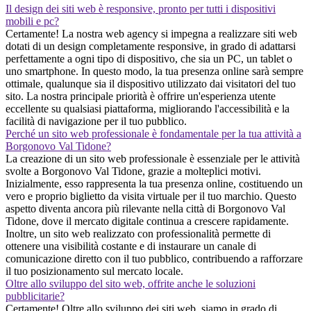
Il design dei siti web è responsive, pronto per tutti i dispositivi
mobili e pc?
Certamente! La nostra web agency si impegna a realizzare siti web
dotati di un design completamente responsive, in grado di adattarsi
perfettamente a ogni tipo di dispositivo, che sia un PC, un tablet o
uno smartphone. In questo modo, la tua presenza online sarà sempre
ottimale, qualunque sia il dispositivo utilizzato dai visitatori del tuo
sito. La nostra principale priorità è offrire un'esperienza utente
eccellente su qualsiasi piattaforma, migliorando l'accessibilità e la
facilità di navigazione per il tuo pubblico.
Perché un sito web professionale è fondamentale per la tua attività a
Borgonovo Val Tidone?
La creazione di un sito web professionale è essenziale per le attività
svolte a Borgonovo Val Tidone, grazie a molteplici motivi.
Inizialmente, esso rappresenta la tua presenza online, costituendo un
vero e proprio biglietto da visita virtuale per il tuo marchio. Questo
aspetto diventa ancora più rilevante nella città di Borgonovo Val
Tidone, dove il mercato digitale continua a crescere rapidamente.
Inoltre, un sito web realizzato con professionalità permette di
ottenere una visibilità costante e di instaurare un canale di
comunicazione diretto con il tuo pubblico, contribuendo a rafforzare
il tuo posizionamento sul mercato locale.
Oltre allo sviluppo del sito web, offrite anche le soluzioni
pubblicitarie?
Certamente! Oltre allo sviluppo dei siti web, siamo in grado di