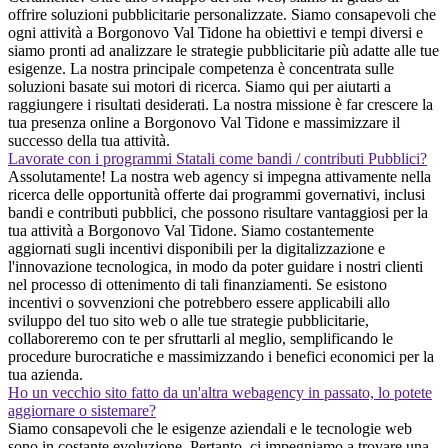
offrire soluzioni pubblicitarie personalizzate. Siamo consapevoli che
ogni attività a Borgonovo Val Tidone ha obiettivi e tempi diversi e
siamo pronti ad analizzare le strategie pubblicitarie più adatte alle tue
esigenze. La nostra principale competenza è concentrata sulle
soluzioni basate sui motori di ricerca. Siamo qui per aiutarti a
raggiungere i risultati desiderati. La nostra missione è far crescere la
tua presenza online a Borgonovo Val Tidone e massimizzare il
successo della tua attività.
Lavorate con i programmi Statali come bandi / contributi Pubblici?
Assolutamente! La nostra web agency si impegna attivamente nella
ricerca delle opportunità offerte dai programmi governativi, inclusi
bandi e contributi pubblici, che possono risultare vantaggiosi per la
tua attività a Borgonovo Val Tidone. Siamo costantemente
aggiornati sugli incentivi disponibili per la digitalizzazione e
l'innovazione tecnologica, in modo da poter guidare i nostri clienti
nel processo di ottenimento di tali finanziamenti. Se esistono
incentivi o sovvenzioni che potrebbero essere applicabili allo
sviluppo del tuo sito web o alle tue strategie pubblicitarie,
collaboreremo con te per sfruttarli al meglio, semplificando le
procedure burocratiche e massimizzando i benefici economici per la
tua azienda.
Ho un vecchio sito fatto da un'altra webagency in passato, lo potete
aggiornare o sistemare?
Siamo consapevoli che le esigenze aziendali e le tecnologie web
sono in costante evoluzione. Pertanto, ci impegniamo a trovare una