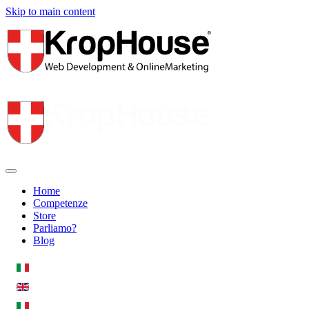
Skip to main content
Home
Competenze
Store
Parliamo?
Blog