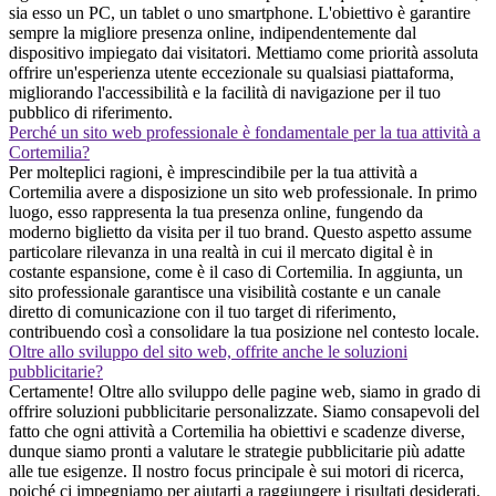
sia esso un PC, un tablet o uno smartphone. L'obiettivo è garantire
sempre la migliore presenza online, indipendentemente dal
dispositivo impiegato dai visitatori. Mettiamo come priorità assoluta
offrire un'esperienza utente eccezionale su qualsiasi piattaforma,
migliorando l'accessibilità e la facilità di navigazione per il tuo
pubblico di riferimento.
Perché un sito web professionale è fondamentale per la tua attività a
Cortemilia?
Per molteplici ragioni, è imprescindibile per la tua attività a
Cortemilia avere a disposizione un sito web professionale. In primo
luogo, esso rappresenta la tua presenza online, fungendo da
moderno biglietto da visita per il tuo brand. Questo aspetto assume
particolare rilevanza in una realtà in cui il mercato digital è in
costante espansione, come è il caso di Cortemilia. In aggiunta, un
sito professionale garantisce una visibilità costante e un canale
diretto di comunicazione con il tuo target di riferimento,
contribuendo così a consolidare la tua posizione nel contesto locale.
Oltre allo sviluppo del sito web, offrite anche le soluzioni
pubblicitarie?
Certamente! Oltre allo sviluppo delle pagine web, siamo in grado di
offrire soluzioni pubblicitarie personalizzate. Siamo consapevoli del
fatto che ogni attività a Cortemilia ha obiettivi e scadenze diverse,
dunque siamo pronti a valutare le strategie pubblicitarie più adatte
alle tue esigenze. Il nostro focus principale è sui motori di ricerca,
poiché ci impegniamo per aiutarti a raggiungere i risultati desiderati.