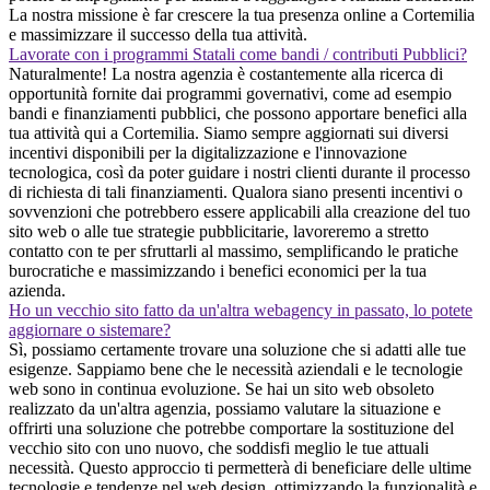
La nostra missione è far crescere la tua presenza online a Cortemilia
e massimizzare il successo della tua attività.
Lavorate con i programmi Statali come bandi / contributi Pubblici?
Naturalmente! La nostra agenzia è costantemente alla ricerca di
opportunità fornite dai programmi governativi, come ad esempio
bandi e finanziamenti pubblici, che possono apportare benefici alla
tua attività qui a Cortemilia. Siamo sempre aggiornati sui diversi
incentivi disponibili per la digitalizzazione e l'innovazione
tecnologica, così da poter guidare i nostri clienti durante il processo
di richiesta di tali finanziamenti. Qualora siano presenti incentivi o
sovvenzioni che potrebbero essere applicabili alla creazione del tuo
sito web o alle tue strategie pubblicitarie, lavoreremo a stretto
contatto con te per sfruttarli al massimo, semplificando le pratiche
burocratiche e massimizzando i benefici economici per la tua
azienda.
Ho un vecchio sito fatto da un'altra webagency in passato, lo potete
aggiornare o sistemare?
Sì, possiamo certamente trovare una soluzione che si adatti alle tue
esigenze. Sappiamo bene che le necessità aziendali e le tecnologie
web sono in continua evoluzione. Se hai un sito web obsoleto
realizzato da un'altra agenzia, possiamo valutare la situazione e
offrirti una soluzione che potrebbe comportare la sostituzione del
vecchio sito con uno nuovo, che soddisfi meglio le tue attuali
necessità. Questo approccio ti permetterà di beneficiare delle ultime
tecnologie e tendenze nel web design, ottimizzando la funzionalità e