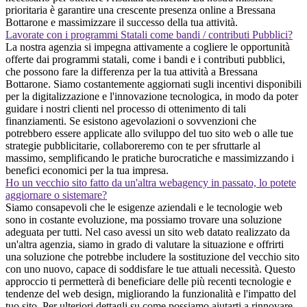
prioritaria è garantire una crescente presenza online a Bressana
Bottarone e massimizzare il successo della tua attività.
Lavorate con i programmi Statali come bandi / contributi Pubblici?
La nostra agenzia si impegna attivamente a cogliere le opportunità
offerte dai programmi statali, come i bandi e i contributi pubblici,
che possono fare la differenza per la tua attività a Bressana
Bottarone. Siamo costantemente aggiornati sugli incentivi disponibili
per la digitalizzazione e l'innovazione tecnologica, in modo da poter
guidare i nostri clienti nel processo di ottenimento di tali
finanziamenti. Se esistono agevolazioni o sovvenzioni che
potrebbero essere applicate allo sviluppo del tuo sito web o alle tue
strategie pubblicitarie, collaboreremo con te per sfruttarle al
massimo, semplificando le pratiche burocratiche e massimizzando i
benefici economici per la tua impresa.
Ho un vecchio sito fatto da un'altra webagency in passato, lo potete
aggiornare o sistemare?
Siamo consapevoli che le esigenze aziendali e le tecnologie web
sono in costante evoluzione, ma possiamo trovare una soluzione
adeguata per tutti. Nel caso avessi un sito web datato realizzato da
un'altra agenzia, siamo in grado di valutare la situazione e offrirti
una soluzione che potrebbe includere la sostituzione del vecchio sito
con uno nuovo, capace di soddisfare le tue attuali necessità. Questo
approccio ti permetterà di beneficiare delle più recenti tecnologie e
tendenze del web design, migliorando la funzionalità e l'impatto del
tuo sito. Per ulteriori dettagli su come possiamo aiutarti a rinnovare