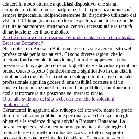
adatterà in modo ottimale a qualsiasi dispositivo, che sia un
computer, un tablet o uno smartphone. La tua presenza online sarà
sempre impeccabile, indipendentemente dal dispositivo utilizzato dai
visitatori. Ci impegniamo a offrire un'esperienza utente eccezionale
su tutte le piattaforme, mettendo al centro l'accessibilità e la facilità
di navigazione per il tuo pubblico.
Perché un sito web professionale è fondamentale per la tua attività a
Bressana Bottarone?
Nel contesto di Bressana Bottarone, è essenziale avere un sito web
professionale per la tua attività. Ci sono diverse ragioni che lo
rendono fondamentale: innanzitutto, il tuo sito rappresenta la tua
presenza online, agendo come un biglietto da visita virtuale per il tuo
brand. Questo aspetto è particolarmente significativo in una città in
cui il mercato digitale è in continuo sviluppo. Inoltre, avere un sito
professionale significa godere di una visibilità costante e di un
canale di comunicazione diretta con il tuo pubblico, contribuendo
così a rafforzare la tua posizione nel mercato locale.
Oltre allo sviluppo del sito web, offrite anche le soluzioni
pubblicitarie?
Certamente! In aggiunta allo sviluppo del sito web, siamo in grado
di fornire soluzioni pubblicitarie personalizzate che rispettano gli
obiettivi e le scadenze di ogni attività a Bressana Bottarone. La
nostra competenza si concentra principalmente sulle strategie di
motori di ricerca, mettendo a tua disposizione tutto il supporto
necessario per ottenere i risultati desiderati. La nostra missione