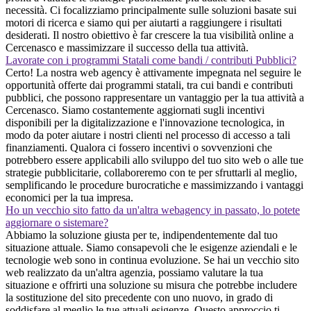
necessità. Ci focalizziamo principalmente sulle soluzioni basate sui
motori di ricerca e siamo qui per aiutarti a raggiungere i risultati
desiderati. Il nostro obiettivo è far crescere la tua visibilità online a
Cercenasco e massimizzare il successo della tua attività.
Lavorate con i programmi Statali come bandi / contributi Pubblici?
Certo! La nostra web agency è attivamente impegnata nel seguire le
opportunità offerte dai programmi statali, tra cui bandi e contributi
pubblici, che possono rappresentare un vantaggio per la tua attività a
Cercenasco. Siamo costantemente aggiornati sugli incentivi
disponibili per la digitalizzazione e l'innovazione tecnologica, in
modo da poter aiutare i nostri clienti nel processo di accesso a tali
finanziamenti. Qualora ci fossero incentivi o sovvenzioni che
potrebbero essere applicabili allo sviluppo del tuo sito web o alle tue
strategie pubblicitarie, collaboreremo con te per sfruttarli al meglio,
semplificando le procedure burocratiche e massimizzando i vantaggi
economici per la tua impresa.
Ho un vecchio sito fatto da un'altra webagency in passato, lo potete
aggiornare o sistemare?
Abbiamo la soluzione giusta per te, indipendentemente dal tuo
situazione attuale. Siamo consapevoli che le esigenze aziendali e le
tecnologie web sono in continua evoluzione. Se hai un vecchio sito
web realizzato da un'altra agenzia, possiamo valutare la tua
situazione e offrirti una soluzione su misura che potrebbe includere
la sostituzione del sito precedente con uno nuovo, in grado di
soddisfare al meglio le tue attuali esigenze. Questo approccio ti