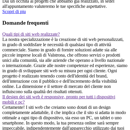
Dai un occhita ai progetti che abbiamo gia realizzato, in sedel
all'appuntamento valuteremo le tue specifiche aspettative.
Scopri di piu
Domande frequenti
Quali tipi di siti web realizzate?
La nostra specializzazione è la creazione di siti web personalizzati,
in grado di soddisfare le necessità di qualsiasi tipo di attività
commerciale. Siamo in grado di fornire soluzioni adatte sia alle
piccole imprese locali di Valstrona, che offrono servizi o prodotti
unici alla comunità, sia alle aziende che operano a livello nazionale
o internazionale. Grazie alle nostre competenze ed esperienze, siamo
in grado di sviluppare siti web su misura per ogni cliente. Ogni
progetto è realizzato tenendo conto dell'identità del brand,
dell'interazione con il pubblico e dell'incremento della visibilità
online. La dimensione e il settore di mercato del cliente non
influiscono sulla qualità dei risultati ottenuti.
Il design dei siti web è responsive, pronto per tutti i dispositivi
mobili e pc?
Certamente! I siti web che creiamo sono dotati di un design
completamente adattabile, il che implica che il sito si adatta in modo
ottimale a ogni tipo di dispositivo, sia esso un PC, un tablet o uno
smartphone. In questo modo, la tua presenza online sarà sempre
impeccabile, indipendentemente dall'apparecchio utilizzato dai tuoi