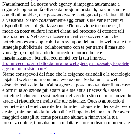
Naturalmente! La nostra web agency si impegna attivamente a
seguire le opportunità offerte da programmi statali, tra cui bandi e
contributi pubblici, che possono essere vantaggiosi per la tua attività
a Valstrona. Siamo costantemente aggiornati sulle varie incentivi
disponibili per la digitalizzazione e l'innovazione tecnologica, in
modo da poter guidare i nostri clienti nel processo di ottenere tali
finanziamenti. Nel caso ci fossero incentivi o sovvenzioni che
potrebbero essere applicabili allo sviluppo del tuo sito web o alle tue
strategie pubblicitarie, collaboreremo con te per trarne il massimo
vantaggio, semplificando le procedure burocratiche e
massimizzando i benefici economici per la tua impresa.
Ho un vecchio sito fatto da un'altra webagency in passato, lo potete
aggiornare o sistemare?
Siamo consapevoli del fatto che le esigenze aziendali e le tecnologie
legate al web sono in continua evoluzione. Se hai un sito web
obsoleto realizzato da un'altra agenzia, possiamo valutare il tuo caso
e offrirti la soluzione più adatta alle tue attuali necessità. Questa
potrebbe includere la sostituzione del vecchio sito con uno nuovo, in
grado di rispondere meglio alle tue esigenze. Questo approccio ti
permetterà di beneficiare delle ultime tecnologie e tendenze del web
design, migliorando la funzionalità e l'impatto del tuo sito. Per avere
maggiori dettagli su come possiamo aiutarti a rinnovare la tua
presenza online, ti invitiamo a contattare il nostro team commerciale.