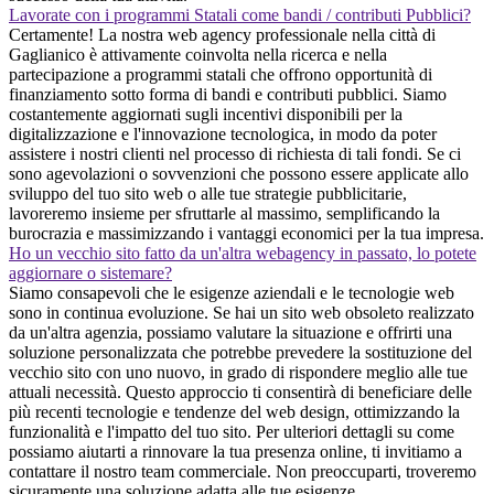
Lavorate con i programmi Statali come bandi / contributi Pubblici?
Certamente! La nostra web agency professionale nella città di
Gaglianico è attivamente coinvolta nella ricerca e nella
partecipazione a programmi statali che offrono opportunità di
finanziamento sotto forma di bandi e contributi pubblici. Siamo
costantemente aggiornati sugli incentivi disponibili per la
digitalizzazione e l'innovazione tecnologica, in modo da poter
assistere i nostri clienti nel processo di richiesta di tali fondi. Se ci
sono agevolazioni o sovvenzioni che possono essere applicate allo
sviluppo del tuo sito web o alle tue strategie pubblicitarie,
lavoreremo insieme per sfruttarle al massimo, semplificando la
burocrazia e massimizzando i vantaggi economici per la tua impresa.
Ho un vecchio sito fatto da un'altra webagency in passato, lo potete
aggiornare o sistemare?
Siamo consapevoli che le esigenze aziendali e le tecnologie web
sono in continua evoluzione. Se hai un sito web obsoleto realizzato
da un'altra agenzia, possiamo valutare la situazione e offrirti una
soluzione personalizzata che potrebbe prevedere la sostituzione del
vecchio sito con uno nuovo, in grado di rispondere meglio alle tue
attuali necessità. Questo approccio ti consentirà di beneficiare delle
più recenti tecnologie e tendenze del web design, ottimizzando la
funzionalità e l'impatto del tuo sito. Per ulteriori dettagli su come
possiamo aiutarti a rinnovare la tua presenza online, ti invitiamo a
contattare il nostro team commerciale. Non preoccuparti, troveremo
sicuramente una soluzione adatta alle tue esigenze.