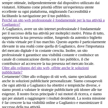
sempre ottimale, indipendentemente dal dispositivo utilizzato dai
visitatori. Abbiamo come priorità offrire un'esperienza utente
eccellente su ogni piattaforma, migliorando l'accessibilità e
facilitando la navigazione per il tuo pubblico.
Perché un sito web professionale è fondamentale per la tua attività a
Gaglianico?
A Gaglianico, avere un sito internet professionale è fondamentale
per il successo della tua attività per molteplici motivi. Prima di tutto,
rappresenta la tua presenza online, fungendo da autentico biglietto
da visita virtuale per il tuo marchio. Questo aspetto è particolarmente
rilevante in una realtà come quella di Gaglianico, dove l'importanza
del mercato digitale è in costante crescita. Inoltre, un sito
professionale ti garantisce una visibilità costante e costituisce un
canale di comunicazione diretta con il tuo pubblico, il che
contribuisce ad accrescere la tua presenza nel mercato locale.
Oltre allo sviluppo del sito web, offrite anche le soluzioni
pubblicitarie?
Certamente! Oltre allo sviluppo di siti web, siamo specializzati
anche in soluzioni pubblicitarie personalizzate. Siamo consapevoli
che ogni attività a Gaglianico ha obiettivi e tempistiche diverse, e
siamo pronti a valutare le strategie pubblicitarie più idonee alle tue
esigenze. Il nostro focus principale è sui motori di ricerca, e siamo
qui per aiutarti a raggiungere i risultati desiderati. La nostra missione
è far crescere la tua visibilità online a Gaglianico e massimizzare il
successo della tua attività.