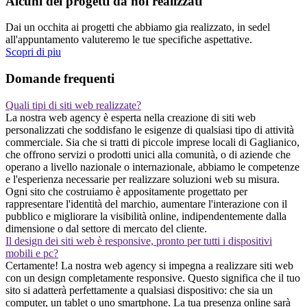
Alcuni dei progetti da noi realizzati
Dai un occhita ai progetti che abbiamo gia realizzato, in sedel
all'appuntamento valuteremo le tue specifiche aspettative.
Scopri di piu
Domande frequenti
Quali tipi di siti web realizzate?
La nostra web agency è esperta nella creazione di siti web
personalizzati che soddisfano le esigenze di qualsiasi tipo di attività
commerciale. Sia che si tratti di piccole imprese locali di Gaglianico,
che offrono servizi o prodotti unici alla comunità, o di aziende che
operano a livello nazionale o internazionale, abbiamo le competenze
e l'esperienza necessarie per realizzare soluzioni web su misura.
Ogni sito che costruiamo è appositamente progettato per
rappresentare l'identità del marchio, aumentare l'interazione con il
pubblico e migliorare la visibilità online, indipendentemente dalla
dimensione o dal settore di mercato del cliente.
Il design dei siti web è responsive, pronto per tutti i dispositivi
mobili e pc?
Certamente! La nostra web agency si impegna a realizzare siti web
con un design completamente responsive. Questo significa che il tuo
sito si adatterà perfettamente a qualsiasi dispositivo: che sia un
computer, un tablet o uno smartphone. La tua presenza online sarà