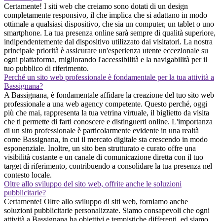
Certamente! I siti web che creiamo sono dotati di un design
completamente responsivo, il che implica che si adattano in modo
ottimale a qualsiasi dispositivo, che sia un computer, un tablet o uno
smartphone. La tua presenza online sarà sempre di qualità superiore,
indipendentemente dal dispositivo utilizzato dai visitatori. La nostra
principale priorità è assicurare un'esperienza utente eccezionale su
ogni piattaforma, migliorando l'accessibilità e la navigabilità per il
tuo pubblico di riferimento.
Perché un sito web professionale è fondamentale per la tua attività a
Bassignana?
A Bassignana, è fondamentale affidare la creazione del tuo sito web
professionale a una web agency competente. Questo perché, oggi
più che mai, rappresenta la tua vetrina virtuale, il biglietto da visita
che ti permette di farti conoscere e distinguerti online. L'importanza
di un sito professionale è particolarmente evidente in una realtà
come Bassignana, in cui il mercato digitale sta crescendo in modo
esponenziale. Inoltre, un sito ben strutturato e curato offre una
visibilità costante e un canale di comunicazione diretta con il tuo
target di riferimento, contribuendo a consolidare la tua presenza nel
contesto locale.
Oltre allo sviluppo del sito web, offrite anche le soluzioni
pubblicitarie?
Certamente! Oltre allo sviluppo di siti web, forniamo anche
soluzioni pubblicitarie personalizzate. Siamo consapevoli che ogni
attività a Bassignana ha obiettivi e tempistiche differenti, ed siamo