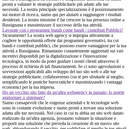
pronti a valutare le strategie pubblicitarie più adatte alle tue
necessità. La nostra principale specializzazione è il posizionamento
sui motori di ricerca, siamo qui per aiutarti a raggiungere i risultati
desiderati. La nostra missione è far crescere la tua presenza online a
Bassignana e massimizzare il successo della tua attività.
Lavorate con i programmi Statali come bandi / contributi Pubblici?
Sicuramente! La nostra web agency si impegna attivamente a
cogliere le opportunità offerte dai programmi governativi, tra cui
bandi e contributi pubblici, che possono essere vantaggiosi per la tua
attività a Bassignana. Rimaniamo costantemente aggiornati sui vari
incentivi disponibili per la digitalizzazione e l'innovazione
tecnologica, in modo da poter guidare i nostri clienti attraverso il
processo di richiesta di tali finanziamenti. Se ci sono agevolazioni o
sovvenzioni applicabili allo sviluppo del tuo sito web o alle tue
strategie pubblicitarie, collaboreremo con te per sfruttarle al meglio,
semplificando le pratiche burocratiche e massimizzando i vantaggi
economici per la tua impresa.
Ho un vecchio sito fatto da un'altra webagency in passato, lo potete
aggiornare o sistemare?
Siamo consapevoli che le esigenze aziendali e le tecnologie web
sono in costante evoluzione e siamo pronti a trovare una soluzione
adatta alle tue necessità. Nel caso in cui tu abbia un sito web datato
realizzato da un'altra agenzia, possiamo valutare la situazione e
proporti una soluzione che preveda la creazione di un nuovo sito
web, abbandonando il vecchio, per soddisfare al meglio le tue attuali