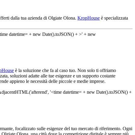
offerti dalla tua azienda di Olgiate Olona.
KropHouse
è specializzata
pHouse
è la soluzione che fa al caso tuo. Non solo ti offriamo
zata, soluzioni adatte alle tue esigenze e un supporto costante
ende appieno le necessità delle piccole e medie imprese.
mante, focalizzato sulle esigenze del tuo mercato di riferimento. Ogni
. A Olgiate Olona, una città dove la competizione digitale è sempre più