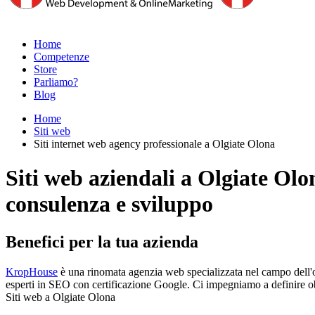
Home
Competenze
Store
Parliamo?
Blog
Home
Siti web
Siti internet web agency professionale a Olgiate Olona
Siti web aziendali a Olgiate Olo
consulenza e sviluppo
Benefici per la tua azienda
KropHouse
è una rinomata agenzia web specializzata nel campo dell'on
esperti in SEO con certificazione Google. Ci impegniamo a definire obie
Siti web a Olgiate Olona