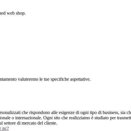
gned web shop.
untamento valuteremo le tue specifiche aspettative.
onalizzati che rispondono alle esigenze di ogni tipo di business, sia che 
onale o internazionale. Ogni sito che realizziamo è studiato per trasmette
l settore di mercato del cliente.
 e pc?