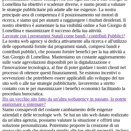
Lomellina ha obiettivi e scadenze diverse, e siamo pronti a valutare
le strategie pubblicitarie più adatte alle tue esigenze. La nostra
principale area di competenza è il posizionamento sui motori di
ricerca, e siamo qui per aiutarti a raggiungere i risultati desiderati. Il
nostro obiettivo è aumentare la tua visibilità online a San Giorgio di
Lomellina e massimizzare il successo della tua attività.
Lavorate con i programmi Statali come bandi / contributi Pubblici?
La nostra web agency si dedica attivamente alla ricerca e all'utilizzo
delle opportunità fornite dai programmi statali, compresi bandi e
contributi pubblici, che possono fornire benefici per la tua attività a
San Giorgio di Lomellina. Manteniamo un costante aggiornamento
sulle varie agevolazioni disponibili per la digitalizzazione e
l'innovazione tecnologica, al fine di poter guidare i nostri clienti nel
processo di ottenere questi finanziamenti. Se esistono incentivi o
sovvenzioni che potrebbero essere applicabili allo sviluppo del tuo
sito web o alle tue strategie pubblicitarie, lavoreremo a stretto
contatto con te per massimizzare i benefici economici facilitando la
procedura burocratica.
Ho un vecchio sito fatto da un'altra webagency in passato, lo potete
aggiornare o sistemare?
Siamo consapevoli del costante cambiamento delle esigenze
aziendali e delle tecnologie web. Se hai un sito web datato realizzato
da un'altra agenzia, possiamo valutare la situazione e offrirti una
soluzione personalizzata. Potremmo proporre la creazione di un
nuovo sito web che risponda meglio alle tue attuali necessità, incluso