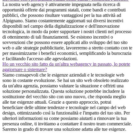
La nostra web agency è attivamente impegnata nella ricerca di
opportunità offerte dai programmi statali, come bandi e contributi
pubblici, che possono risultare vantaggiosi per la tua attività ad
Alpignano. Siamo costantemente aggiornati sui diversi incentivi
disponibili nel campo della digitalizzazione e dell'innovazione
tecnologica, in modo da poter supportare i nostri clienti nel processo
di ottenimento di tali finanziamenti. Se esistono incentivi o
sovvenzioni che possono essere applicati allo sviluppo del tuo sito
web o alle strategie pubblicitarie, lavoreremo a stretto contatto con te
per massimizzarne i benefici economici, semplificando la burocrazia
e facilitando l'accesso alle agevolazioni.
Ho un vecchio sito fatto da un'altra webagency in passato, lo potete
aggiornare o sistemare?
Siamo consapevoli che le esigenze aziendali e le tecnologie web
sono in costante evoluzione. Se hai un sito web obsoleto realizzato
da un'altra agenzia, possiamo valutare la situazione e offrirti una
soluzione personalizzata. Questa soluzione potrebbe includere la
sostituzione del vecchio sito con uno nuovo, che risponda meglio
alle tue esigenze attuali. Grazie a questo approccio, potrai
beneficiare delle ultime tendenze e tecnologie nel campo del web
design, ottimizzando così la funzionalità e l'impatto del tuo sito. Per
ulteriori informazioni su come possiamo aiutarti a rinnovare la tua
presenza online, ti invitiamo a contattare il nostro team commerciale.
Saremo in grado di trovare una soluzione adatta alle tue esigenze.