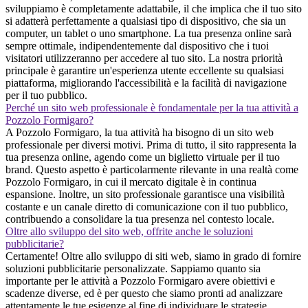
sviluppiamo è completamente adattabile, il che implica che il tuo sito
si adatterà perfettamente a qualsiasi tipo di dispositivo, che sia un
computer, un tablet o uno smartphone. La tua presenza online sarà
sempre ottimale, indipendentemente dal dispositivo che i tuoi
visitatori utilizzeranno per accedere al tuo sito. La nostra priorità
principale è garantire un'esperienza utente eccellente su qualsiasi
piattaforma, migliorando l'accessibilità e la facilità di navigazione
per il tuo pubblico.
Perché un sito web professionale è fondamentale per la tua attività a
Pozzolo Formigaro?
A Pozzolo Formigaro, la tua attività ha bisogno di un sito web
professionale per diversi motivi. Prima di tutto, il sito rappresenta la
tua presenza online, agendo come un biglietto virtuale per il tuo
brand. Questo aspetto è particolarmente rilevante in una realtà come
Pozzolo Formigaro, in cui il mercato digitale è in continua
espansione. Inoltre, un sito professionale garantisce una visibilità
costante e un canale diretto di comunicazione con il tuo pubblico,
contribuendo a consolidare la tua presenza nel contesto locale.
Oltre allo sviluppo del sito web, offrite anche le soluzioni
pubblicitarie?
Certamente! Oltre allo sviluppo di siti web, siamo in grado di fornire
soluzioni pubblicitarie personalizzate. Sappiamo quanto sia
importante per le attività a Pozzolo Formigaro avere obiettivi e
scadenze diverse, ed è per questo che siamo pronti ad analizzare
attentamente le tue esigenze al fine di individuare le strategie