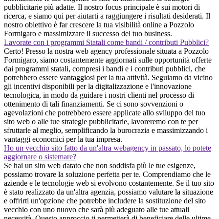
pubblicitarie più adatte. Il nostro focus principale è sui motori di
ricerca, e siamo qui per aiutarti a raggiungere i risultati desiderati. Il
nostro obiettivo è far crescere la tua visibilità online a Pozzolo
Formigaro e massimizzare il successo del tuo business.
Lavorate con i programmi Statali come bandi / contributi Pubblici?
Certo! Presso la nostra web agency professionale situata a Pozzolo
Formigaro, siamo costantemente aggiornati sulle opportunità offerte
dai programmi statali, compresi i bandi e i contributi pubblici, che
potrebbero essere vantaggiosi per la tua attività. Seguiamo da vicino
gli incentivi disponibili per la digitalizzazione e l'innovazione
tecnologica, in modo da guidare i nostri clienti nel processo di
ottenimento di tali finanziamenti. Se ci sono sovvenzioni o
agevolazioni che potrebbero essere applicate allo sviluppo del tuo
sito web o alle tue strategie pubblicitarie, lavoreremo con te per
sfruttarle al meglio, semplificando la burocrazia e massimizzando i
vantaggi economici per la tua impresa.
Ho un vecchio sito fatto da un'altra webagency in passato, lo potete
aggiornare o sistemare?
Se hai un sito web datato che non soddisfa più le tue esigenze,
possiamo trovare la soluzione perfetta per te. Comprendiamo che le
aziende e le tecnologie web si evolvono costantemente. Se il tuo sito
è stato realizzato da un'altra agenzia, possiamo valutare la situazione
e offrirti un'opzione che potrebbe includere la sostituzione del sito
vecchio con uno nuovo che sarà più adeguato alle tue attuali
necessità. Questo approccio ti permetterà di beneficiare delle ultime