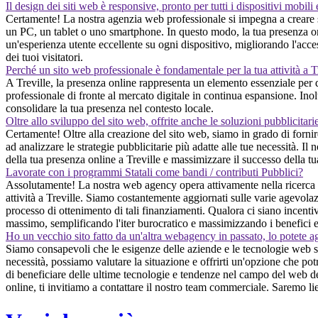
Il design dei siti web è responsive, pronto per tutti i dispositivi mobili
Certamente! La nostra agenzia web professionale si impegna a creare sit
un PC, un tablet o uno smartphone. In questo modo, la tua presenza onli
un'esperienza utente eccellente su ogni dispositivo, migliorando l'accessi
dei tuoi visitatori.
Perché un sito web professionale è fondamentale per la tua attività a T
A Treville, la presenza online rappresenta un elemento essenziale per qu
professionale di fronte al mercato digitale in continua espansione. Inol
consolidare la tua presenza nel contesto locale.
Oltre allo sviluppo del sito web, offrite anche le soluzioni pubblicitari
Certamente! Oltre alla creazione del sito web, siamo in grado di fornir
ad analizzare le strategie pubblicitarie più adatte alle tue necessità. Il
della tua presenza online a Treville e massimizzare il successo della tua
Lavorate con i programmi Statali come bandi / contributi Pubblici?
Assolutamente! La nostra web agency opera attivamente nella ricerca d
attività a Treville. Siamo costantemente aggiornati sulle varie agevolaz
processo di ottenimento di tali finanziamenti. Qualora ci siano incentivi
massimo, semplificando l'iter burocratico e massimizzando i benefici 
Ho un vecchio sito fatto da un'altra webagency in passato, lo potete a
Siamo consapevoli che le esigenze delle aziende e le tecnologie web son
necessità, possiamo valutare la situazione e offrirti un'opzione che po
di beneficiare delle ultime tecnologie e tendenze nel campo del web desi
online, ti invitiamo a contattare il nostro team commerciale. Saremo lie