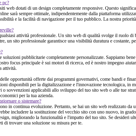
 e pc?
i web dotati di un design completamente responsive. Questo significa che
ne sarà sempre ottimale, indipendentemente dalla piattaforma utilizzata 
bilità e la facilità di navigazione per il tuo pubblico. La nostra priorità
reville?
alsiasi attività professionale. Un sito web di qualità svolge il ruolo di 
tre, un sito professionale garantisce una visibilità duratura e costante, 
e?
e soluzioni pubblicitarie completamente personalizzate. Sappiamo bene ch
 nostro focus principale è sui motori di ricerca, ed è nostro impegno aiutar
 attività.
elle opportunità offerte dai programmi governativi, come bandi e finan
ioni disponibili per la digitalizzazione e l'innovazione tecnologica, in m
 o sovvenzioni applicabili allo sviluppo del tuo sito web o alle tue strate
economici per la tua azienda.
ggiornare o sistemare?
o in continua evoluzione. Pertanto, se hai un sito web realizzato da un'a
trebbe includere la sostituzione del vecchio sito con uno nuovo, in grad
gn, migliorando la funzionalità e l'impatto del tuo sito. Se desideri ult
ti di trovare una soluzione su misura per te.