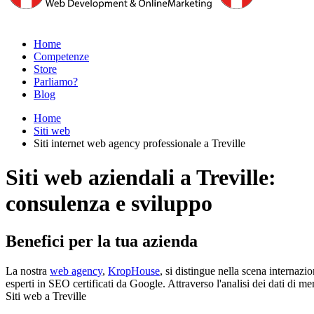
Home
Competenze
Store
Parliamo?
Blog
Home
Siti web
Siti internet web agency professionale a Treville
Siti web aziendali a Treville:
consulenza e sviluppo
Benefici per la tua azienda
La nostra
web agency
,
KropHouse
, si distingue nella scena internaz
esperti in SEO certificati da Google. Attraverso l'analisi dei dati di m
Siti web a Treville