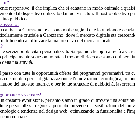
 e pc?
nte responsive, il che implica che si adattano in modo ottimale a qualsi
nte dal dispositivo utilizzato dai tuoi visitatori. Il nostro obiettivo p
il tuo pubblico.
 Carezzano?
a attività a Carezzano, e ci sono molte ragioni che lo rendono essenzia
rticolarmente cruciale a Carezzano, dove il mercato digitale sta crescendo 
contribuendo a rafforzare la tua presenza nel mercato locale.
e?
 servizi pubblicitari personalizzati. Sappiamo che ogni attività a Carez
 principalmente soluzioni mirate ai motori di ricerca e siamo qui per aiuta
ella tua attività.
asso con tutte le opportunità offerte dai programmi governativi, tra cui
vi disponibili per la digitalizzazione e l'innovazione tecnologica, in modo
iluppo del tuo sito internet o per le tue strategie di pubblicità, lavorere
ggiornare o sistemare?
n costante evoluzione, pertanto siamo in grado di trovare una soluzione 
uzione personalizzata. Questa potrebbe prevedere la sostituzione del tuo
ecnologie e tendenze nel design web, ottimizzando la funzionalità e l'impa
eam commerciale.