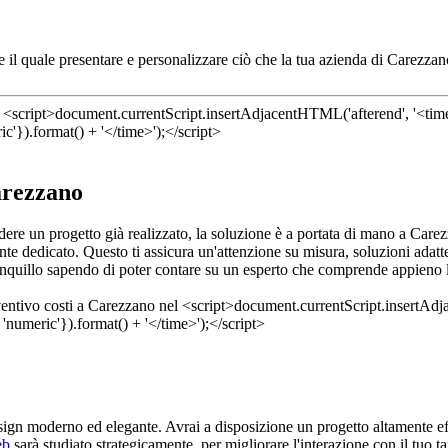
e il quale presentare e personalizzare ciò che la tua azienda di Carezzan
arezzano
edere un progetto già realizzato, la soluzione è a portata di mano a Car
te dedicato. Questo ti assicura un'attenzione su misura, soluzioni adatt
ranquillo sapendo di poter contare su un esperto che comprende appieno le
esign moderno ed elegante. Avrai a disposizione un progetto altamente ef
eb
sarà studiato strategicamente, per migliorare l'interazione con il tuo tar