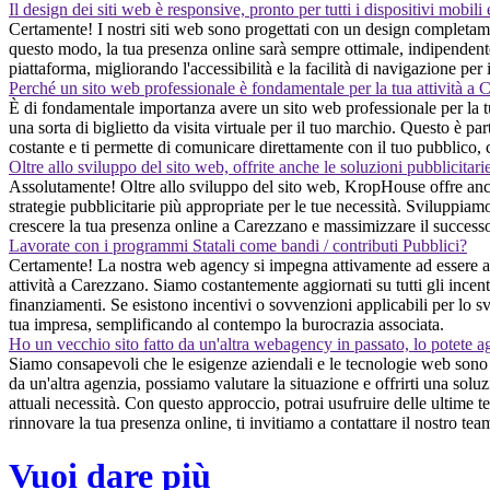
Il design dei siti web è responsive, pronto per tutti i dispositivi mobili
Certamente! I nostri siti web sono progettati con un design completame
questo modo, la tua presenza online sarà sempre ottimale, indipendenteme
piattaforma, migliorando l'accessibilità e la facilità di navigazione per 
Perché un sito web professionale è fondamentale per la tua attività a
È di fondamentale importanza avere un sito web professionale per la tu
una sorta di biglietto da visita virtuale per il tuo marchio. Questo è pa
costante e ti permette di comunicare direttamente con il tuo pubblico, 
Oltre allo sviluppo del sito web, offrite anche le soluzioni pubblicitari
Assolutamente! Oltre allo sviluppo del sito web, KropHouse offre anche
strategie pubblicitarie più appropriate per le tue necessità. Sviluppiamo
crescere la tua presenza online a Carezzano e massimizzare il successo d
Lavorate con i programmi Statali come bandi / contributi Pubblici?
Certamente! La nostra web agency si impegna attivamente ad essere al p
attività a Carezzano. Siamo costantemente aggiornati su tutti gli incenti
finanziamenti. Se esistono incentivi o sovvenzioni applicabili per lo sv
tua impresa, semplificando al contempo la burocrazia associata.
Ho un vecchio sito fatto da un'altra webagency in passato, lo potete a
Siamo consapevoli che le esigenze aziendali e le tecnologie web sono i
da un'altra agenzia, possiamo valutare la situazione e offrirti una sol
attuali necessità. Con questo approccio, potrai usufruire delle ultime t
rinnovare la tua presenza online, ti invitiamo a contattare il nostro t
Vuoi dare più