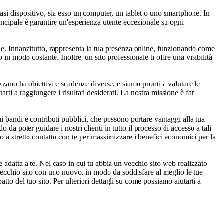
asi dispositivo, sia esso un computer, un tablet o uno smartphone. In
rincipale è garantire un'esperienza utente eccezionale su ogni
le. Innanzitutto, rappresenta la tua presenza online, funzionando come
in modo costante. Inoltre, un sito professionale ti offre una visibilità
zano ha obiettivi e scadenze diverse, e siamo pronti a valutare le
rti a raggiungere i risultati desiderati. La nostra missione è far
 bandi e contributi pubblici, che possono portare vantaggi alla tua
 da poter guidare i nostri clienti in tutto il processo di accesso a tali
mo a stretto contatto con te per massimizzare i benefici economici per la
adatta a te. Nel caso in cui tu abbia un vecchio sito web realizzato
 vecchio sito con uno nuovo, in modo da soddisfare al meglio le tue
tto del tuo sito. Per ulteriori dettagli su come possiamo aiutarti a