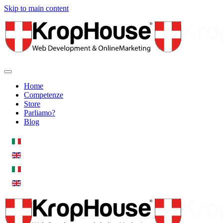
Skip to main content
Home
Competenze
Store
Parliamo?
Blog