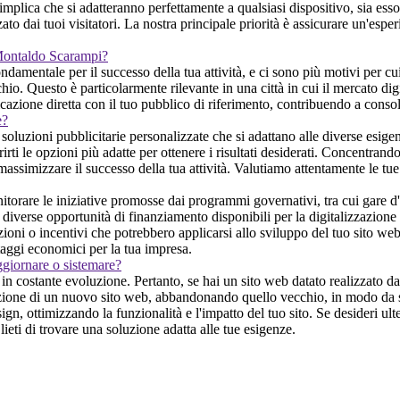
implica che si adatteranno perfettamente a qualsiasi dispositivo, sia es
to dai tuoi visitatori. La nostra principale priorità è assicurare un'espe
 Montaldo Scarampi?
mentale per il successo della tua attività, e ci sono più motivi per cui 
rchio. Questo è particolarmente rilevante in una città in cui il mercato 
icazione diretta con il tuo pubblico di riferimento, contribuendo a conso
e?
soluzioni pubblicitarie personalizzate che si adattano alle diverse esige
rirti le opzioni più adatte per ottenere i risultati desiderati. Concentrand
ssimizzare il successo della tua attività. Valutiamo attentamente le tue n
rare le iniziative promosse dai programmi governativi, tra cui gare d'a
iverse opportunità di finanziamento disponibili per la digitalizzazione 
ioni o incentivi che potrebbero applicarsi allo sviluppo del tuo sito web o
aggi economici per la tua impresa.
ggiornare o sistemare?
 costante evoluzione. Pertanto, se hai un sito web datato realizzato da u
zione di un nuovo sito web, abbandonando quello vecchio, in modo da sod
gn, ottimizzando la funzionalità e l'impatto del tuo sito. Se desideri ult
ieti di trovare una soluzione adatta alle tue esigenze.