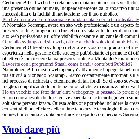
Certamente! I siti web che creiamo sono totalmente responsive, il che 
una presenza online ottimale, indipendentemente dal dispositivo utilizza
l'accessibilità e la facilità di navigazione per il tuo pubblico.
Perché un sito web professionale è fondamentale per la tua attività a
A Montaldo Scarampi, avere un sito web professionale è un aspetto fonda
presenza online, fungendo da biglietto da visita virtuale per il tuo ma
sito web professionale ti offre visibilità costante e un canale di comun
Oltre allo sviluppo del sito web, offrite anche le soluzioni pubblicitari
Certamente! Oltre allo sviluppo del sito web, siamo in grado di offrire 
esperienza nella gestione delle strategie pubblicitarie ci permette di off
obiettivo è far crescere la tua presenza online a Montaldo Scarampi e ma
Lavorate con i programmi Statali come bandi / contributi Pubblici?
Naturalmente! La nostra web agency è attivamente impegnata nel monito
tua attività a Montaldo Scarampi. Siamo costantemente informati sulle d
nel processo di richiesta e ottenimento di tali fondi. Se ci sono sovvenz
meglio, semplificando le pratiche burocratiche e massimizzando i vant
Ho un vecchio sito fatto da un'altra webagency in passato, lo potete a
Siamo consapevoli che le esigenze aziendali e le tecnologie web sono in
soluzione personalizzata. Questa soluzione potrebbe includere la crea
consentirà di beneficiare delle ultime tendenze e tecnologie di web desi
online, ti invitiamo a contattare il nostro reparto commerciale. Saremo l
Vuoi dare più