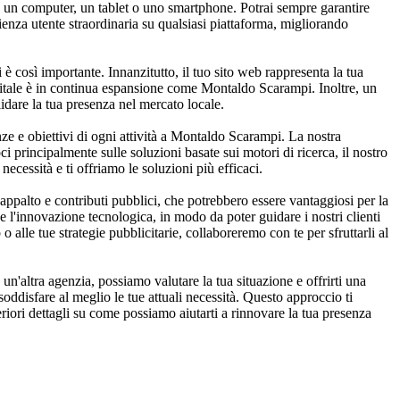
so un computer, un tablet o uno smartphone. Potrai sempre garantire
rienza utente straordinaria su qualsiasi piattaforma, migliorando
è così importante. Innanzitutto, il tuo sito web rappresenta la tua
digitale è in continua espansione come Montaldo Scarampi. Inoltre, un
lidare la tua presenza nel mercato locale.
nze e obiettivi di ogni attività a Montaldo Scarampi. La nostra
oci principalmente sulle soluzioni basate sui motori di ricerca, il nostro
ecessità e ti offriamo le soluzioni più efficaci.
ppalto e contributi pubblici, che potrebbero essere vantaggiosi per la
e l'innovazione tecnologica, in modo da poter guidare i nostri clienti
 alle tue strategie pubblicitarie, collaboreremo con te per sfruttarli al
n'altra agenzia, possiamo valutare la tua situazione e offrirti una
disfare al meglio le tue attuali necessità. Questo approccio ti
eriori dettagli su come possiamo aiutarti a rinnovare la tua presenza