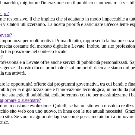
el marchio, migliorare l'interazione con il pubblico e aumentare la visibi
 e pc?
e responsive, il che implica che si adattano in modo impeccabile a tutti
 visitatori utilizzeranno. La nostra priorità è assicurare un'eccellente es
Levate?
 importanza per molti motivi. Prima di tutto, rappresenta la tua presenza 
scita costante del mercato digitale a Levate. Inoltre, un sito professiona
la tua posizione nel contesto locale.
e?
fessionale a Levate offre anche servizi di pubblicità personalizzati. Sa
esigenze. Il nostro focus principale è sui motori di ricerca e siamo qui per
a tua attività.
 le opportunità offerte dai programmi governativi, tra cui bandi e fina
bili per la digitalizzazione e l'innovazione tecnologica, in modo da poter 
e tue strategie di pubblicità, collaboreremo con te per massimizzarne i b
ggiornare o sistemare?
no in costante evoluzione. Quindi, se hai un sito web obsoleto realizzato
chio sito web con uno nuovo, in linea con le tue attuali necessità. Grazi
o sito. Se vuoi maggiori dettagli su come possiamo aiutarti a rinnovare l
enze.