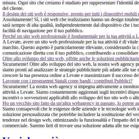
misura. Ogni sito che creiamo è studiato per rappresentare l'identità d
del cliente.
Il design dei siti web è responsive, pronto per tutti i dispositivi mobili
Assolutamente! Sì, i siti web che realizziamo hanno un design totalment
sarà sempre di alta qualità, indipendentemente dal dispositivo che i tuoi
facilità di navigazione per il tuo pubblico.
Perché un sito web professionale è fondamentale per la tua attività a 
A Levate, avere un sito web professionale per la tua attività è di vitale
marchio. Questo aspetto è particolarmente rilevante, considerando la cre
comunicazione diretta con il tuo pubblico, contribuendo a consolidare 
Oltre allo sviluppo del sito web, offrite anche le soluzioni pubblicitari
Sicuramente! Oltre allo sviluppo del sito web, la nostra web agency pro
siamo pronti ad analizzare le strategie pubblicitarie più adatte alle tue 
crescere la tua presenza online a Levate e massimizzare il successo dell
Lavorate con i programmi Statali come bandi / contributi Pubblici?
Sicuramente! La nostra web agency si impegna attivamente a monitorare
attività a Levate. Siamo costantemente aggiornati sugli incentivi disponi
incentivi o sovvenzioni applicabili allo sviluppo del tuo sito web o all
Ho un vecchio sito fatto da un'altra webagency in passato, lo potete a
Siamo consapevoli che le esigenze delle aziende e le tecnologie web so
soluzione personalizzata che potrebbe includere la sostituzione del vec
tendenze nel design web, ottimizzando la funzionalità e l'impatto del tu
commerciale. Saremo lieti di trovare una soluzione adatta alle tue esig