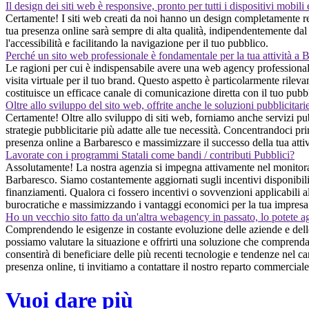
Il design dei siti web è responsive, pronto per tutti i dispositivi mobili
Certamente! I siti web creati da noi hanno un design completamente re
tua presenza online sarà sempre di alta qualità, indipendentemente dal d
l'accessibilità e facilitando la navigazione per il tuo pubblico.
Perché un sito web professionale è fondamentale per la tua attività a 
Le ragioni per cui è indispensabile avere una web agency professionale 
visita virtuale per il tuo brand. Questo aspetto è particolarmente rileva
costituisce un efficace canale di comunicazione diretta con il tuo pubb
Oltre allo sviluppo del sito web, offrite anche le soluzioni pubblicitari
Certamente! Oltre allo sviluppo di siti web, forniamo anche servizi pub
strategie pubblicitarie più adatte alle tue necessità. Concentrandoci princ
presenza online a Barbaresco e massimizzare il successo della tua attiv
Lavorate con i programmi Statali come bandi / contributi Pubblici?
Assolutamente! La nostra agenzia si impegna attivamente nel monitorare 
Barbaresco. Siamo costantemente aggiornati sugli incentivi disponibili 
finanziamenti. Qualora ci fossero incentivi o sovvenzioni applicabili al
burocratiche e massimizzando i vantaggi economici per la tua impresa
Ho un vecchio sito fatto da un'altra webagency in passato, lo potete a
Comprendendo le esigenze in costante evoluzione delle aziende e delle 
possiamo valutare la situazione e offrirti una soluzione che comprenda
consentirà di beneficiare delle più recenti tecnologie e tendenze nel ca
presenza online, ti invitiamo a contattare il nostro reparto commerciale
Vuoi dare più