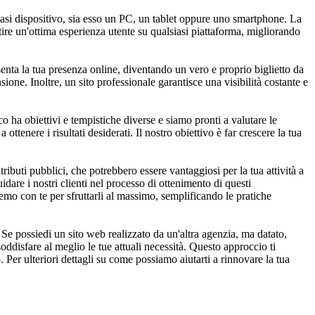
iasi dispositivo, sia esso un PC, un tablet oppure uno smartphone. La
ntire un'ottima esperienza utente su qualsiasi piattaforma, migliorando
senta la tua presenza online, diventando un vero e proprio biglietto da
sione. Inoltre, un sito professionale garantisce una visibilità costante e
o ha obiettivi e tempistiche diverse e siamo pronti a valutare le
ottenere i risultati desiderati. Il nostro obiettivo è far crescere la tua
buti pubblici, che potrebbero essere vantaggiosi per la tua attività a
dare i nostri clienti nel processo di ottenimento di questi
remo con te per sfruttarli al massimo, semplificando le pratiche
Se possiedi un sito web realizzato da un'altra agenzia, ma datato,
ddisfare al meglio le tue attuali necessità. Questo approccio ti
 Per ulteriori dettagli su come possiamo aiutarti a rinnovare la tua