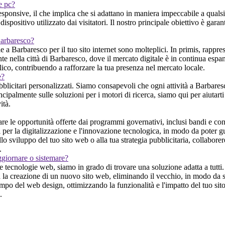
 e pc?
sponsive, il che implica che si adattano in maniera impeccabile a quals
ispositivo utilizzato dai visitatori. Il nostro principale obiettivo è gara
Barbaresco?
a Barbaresco per il tuo sito internet sono molteplici. In primis, rappre
nte nella città di Barbaresco, dove il mercato digitale è in continua espan
lico, contribuendo a rafforzare la tua presenza nel mercato locale.
e?
blicitari personalizzati. Siamo consapevoli che ogni attività a Barbaresc
ipalmente sulle soluzioni per i motori di ricerca, siamo qui per aiutarti a 
ità.
le opportunità offerte dai programmi governativi, inclusi bandi e contri
per la digitalizzazione e l'innovazione tecnologica, in modo da poter gui
lo sviluppo del tuo sito web o alla tua strategia pubblicitaria, collabore
.
ggiornare o sistemare?
tecnologie web, siamo in grado di trovare una soluzione adatta a tutti. 
 la creazione di un nuovo sito web, eliminando il vecchio, in modo da so
mpo del web design, ottimizzando la funzionalità e l'impatto del tuo sito.
.