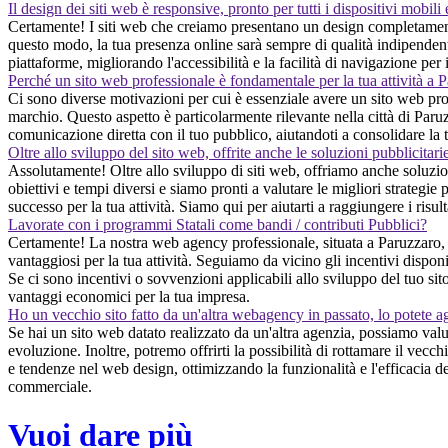
Il design dei siti web è responsive, pronto per tutti i dispositivi mobili
Certamente! I siti web che creiamo presentano un design completamente
questo modo, la tua presenza online sarà sempre di qualità indipendentem
piattaforme, migliorando l'accessibilità e la facilità di navigazione per 
Perché un sito web professionale è fondamentale per la tua attività a 
Ci sono diverse motivazioni per cui è essenziale avere un sito web profe
marchio. Questo aspetto è particolarmente rilevante nella città di Paruzz
comunicazione diretta con il tuo pubblico, aiutandoti a consolidare la 
Oltre allo sviluppo del sito web, offrite anche le soluzioni pubblicitari
Assolutamente! Oltre allo sviluppo di siti web, offriamo anche soluzi
obiettivi e tempi diversi e siamo pronti a valutare le migliori strategie
successo per la tua attività. Siamo qui per aiutarti a raggiungere i risult
Lavorate con i programmi Statali come bandi / contributi Pubblici?
Certamente! La nostra web agency professionale, situata a Paruzzaro, 
vantaggiosi per la tua attività. Seguiamo da vicino gli incentivi disponi
Se ci sono incentivi o sovvenzioni applicabili allo sviluppo del tuo sit
vantaggi economici per la tua impresa.
Ho un vecchio sito fatto da un'altra webagency in passato, lo potete a
Se hai un sito web datato realizzato da un'altra agenzia, possiamo val
evoluzione. Inoltre, potremo offrirti la possibilità di rottamare il vecc
e tendenze nel web design, ottimizzando la funzionalità e l'efficacia de
commerciale.
Vuoi dare più