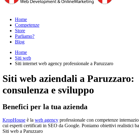
Home
Competenze
Store
Parliamo?
Blog
Home
Siti web
Siti internet web agency professionale a Paruzzaro
Siti web aziendali a Paruzzaro:
consulenza e sviluppo
Benefici per la tua azienda
KropHouse
è la
web agency
professionale con competenze internaziona
cui esperti certificati in SEO da Google. Poniamo obiettivi realistici b
Siti web a Paruzzaro