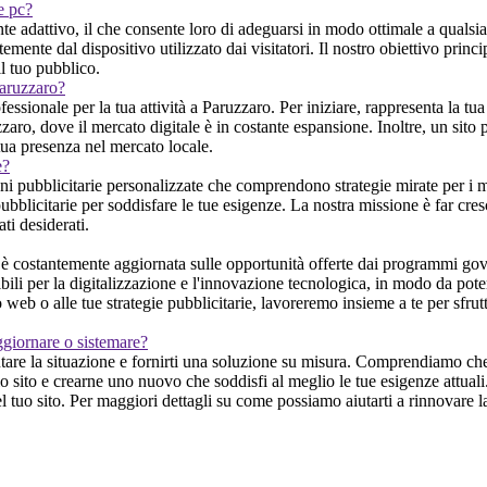
 e pc?
 adattivo, il che consente loro di adeguarsi in modo ottimale a qualsias
ente dal dispositivo utilizzato dai visitatori. Il nostro obiettivo princi
il tuo pubblico.
Paruzzaro?
ssionale per la tua attività a Paruzzaro. Per iniziare, rappresenta la tua
aro, dove il mercato digitale è in costante espansione. Inoltre, un sito pr
tua presenza nel mercato locale.
e?
oni pubblicitarie personalizzate che comprendono strategie mirate per i 
 pubblicitarie per soddisfare le tue esigenze. La nostra missione è far cr
ati desiderati.
è costantemente aggiornata sulle opportunità offerte dai programmi gov
bili per la digitalizzazione e l'innovazione tecnologica, in modo da poter
o web o alle tue strategie pubblicitarie, lavoreremo insieme a te per sfru
ggiornare o sistemare?
utare la situazione e fornirti una soluzione su misura. Comprendiamo che
hio sito e crearne uno nuovo che soddisfi al meglio le tue esigenze attual
l tuo sito. Per maggiori dettagli su come possiamo aiutarti a rinnovare la