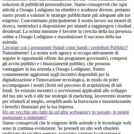
soluzioni di pubblicità personalizzate. Siamo consapevoli che ogni
attività a Ossago Lodigiano ha obiettivi e scadenze diverse, pertanto
siamo pronti a valutare le strategie pubblicitarie più adeguate alle tue
esigenze. Concentriamo principalmente il nostro lavoro sui motori di
ricerca, mettendoci a disposizione per aiutarti a raggiungere i risultati
desiderati. La nostra missione è favorire la crescita della tua presenza
online a Ossago Lodigiano e massimizzare il successo della tua
azienda.
Lavorate con i programmi Statali come bandi / contributi Pubblici?
Naturalmente! La nostra web agency si occupa attivamente di
seguire le opportunità offerte dai programmi governativi, compresi
gli avvisi pubblici e i finanziamenti pubblici, che possono
vantaggiare la tua azienda a Ossago Lodigiano. Siamo
costantemente aggiornati sugli incentivi disponibili per la
digitalizzazione e l'innovazione tecnologica, in modo da poter
accompagnare i nostri clienti nel processo di acquisizione di tali
fondi. Se esistono incentivi o sovvenzioni applicabili allo sviluppo
del tuo sito web o alle tue strategie di marketing, lavoreremo insieme
per sfruttarli al meglio, semplificando la burocrazia e massimizzando
i benefici finanziari per la tua impresa.
Ho un vecchio sito fatto da un'altra webagency in passato, lo potete
aggiornare o sistemare?
Siamo consapevoli che le esigenze delle aziende e le tecnologie web
sono in continua evoluzione. Se possiedi un sito web obsoleto
realizzato da un'altra agenzia, possiamo valutare la situazione e