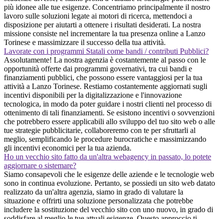
più idonee alle tue esigenze. Concentriamo principalmente il nostro
lavoro sulle soluzioni legate ai motori di ricerca, mettendoci a
disposizione per aiutarti a ottenere i risultati desiderati. La nostra
missione consiste nel incrementare la tua presenza online a Lanzo
Torinese e massimizzare il successo della tua attività.
Lavorate con i programmi Statali come bandi / contributi Pubblici?
Assolutamente! La nostra agenzia è costantemente al passo con le
opportunità offerte dai programmi governativi, tra cui bandi e
finanziamenti pubblici, che possono essere vantaggiosi per la tua
attività a Lanzo Torinese. Restiamo costantemente aggiornati sugli
incentivi disponibili per la digitalizzazione e l'innovazione
tecnologica, in modo da poter guidare i nostri clienti nel processo di
ottenimento di tali finanziamenti. Se esistono incentivi o sovvenzioni
che potrebbero essere applicabili allo sviluppo del tuo sito web o alle
tue strategie pubblicitarie, collaboreremo con te per sfruttarli al
meglio, semplificando le procedure burocratiche e massimizzando
gli incentivi economici per la tua azienda.
Ho un vecchio sito fatto da un'altra webagency in passato, lo potete
aggiornare o sistemare?
Siamo consapevoli che le esigenze delle aziende e le tecnologie web
sono in continua evoluzione. Pertanto, se possiedi un sito web datato
realizzato da un'altra agenzia, siamo in grado di valutare la
situazione e offrirti una soluzione personalizzata che potrebbe
includere la sostituzione del vecchio sito con uno nuovo, in grado di
soddisfare al meglio le tue attuali esigenze. Questo approccio ti