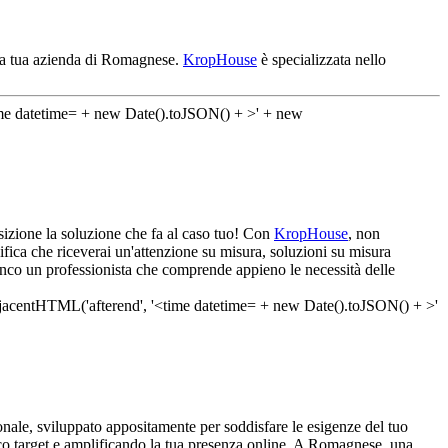
alla tua azienda di Romagnese.
KropHouse
è specializzata nello
osizione la soluzione che fa al caso tuo! Con
KropHouse
, non
ifica che riceverai un'attenzione su misura, soluzioni su misura
fianco un professionista che comprende appieno le necessità delle
nale, sviluppato appositamente per soddisfare le esigenze del tuo
blico target e amplificando la tua presenza online. A Romagnese, una