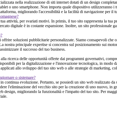
zzata nella realizzazione di siti internet dotati di un design completam
 tablet o uno smartphone. Non importa quale dispositivo utilizzeranno i tuo
attaforma, migliorando l'accessibilità e la facilità di navigazione per il 
a Romagnese?
attività, per svariati motivi. In primis, il tuo sito rappresenta la tua p
cato digitale è in costante espansione. Inoltre, un sito professionale ga
e?
offrire soluzioni pubblicitarie personalizzate. Siamo consapevoli che og
. La nostra principale expertise si concentra sul posizionamento sui motori 
ssimizzare il successo del tuo business.
 ricerca delle opportunità offerte dai programmi governativi, compresi
isponibili per la digitalizzazione e l'innovazione tecnologica, in modo da 
pplicati allo sviluppo del tuo sito web o alle strategie di marketing, co
ggiornare o sistemare?
 continua evoluzione. Pertanto, se possiedi un sito web realizzato da un
re l'eliminazione del vecchio sito per la creazione di uno nuovo, in gra
eb design, migliorando la funzionalità e l'impatto del tuo sito. Per magg
iale.