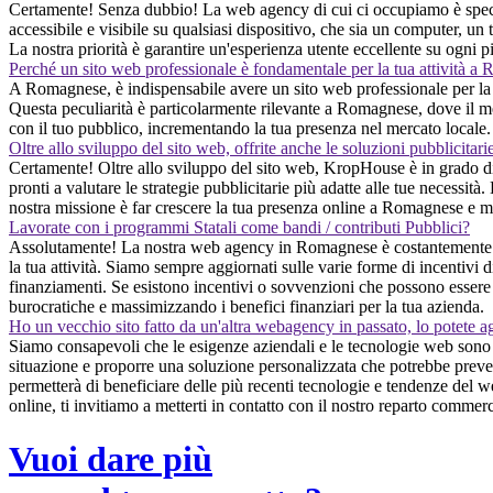
Certamente! Senza dubbio! La web agency di cui ci occupiamo è speciali
accessibile e visibile su qualsiasi dispositivo, che sia un computer, un
La nostra priorità è garantire un'esperienza utente eccellente su ogni pi
Perché un sito web professionale è fondamentale per la tua attività 
A Romagnese, è indispensabile avere un sito web professionale per la tua 
Questa peculiarità è particolarmente rilevante a Romagnese, dove il mer
con il tuo pubblico, incrementando la tua presenza nel mercato locale.
Oltre allo sviluppo del sito web, offrite anche le soluzioni pubblicitari
Certamente! Oltre allo sviluppo del sito web, KropHouse è in grado di 
pronti a valutare le strategie pubblicitarie più adatte alle tue necessità
nostra missione è far crescere la tua presenza online a Romagnese e ma
Lavorate con i programmi Statali come bandi / contributi Pubblici?
Assolutamente! La nostra web agency in Romagnese è costantemente alla
la tua attività. Siamo sempre aggiornati sulle varie forme di incentivi d
finanziamenti. Se esistono incentivi o sovvenzioni che possono essere a
burocratiche e massimizzando i benefici finanziari per la tua azienda.
Ho un vecchio sito fatto da un'altra webagency in passato, lo potete a
Siamo consapevoli che le esigenze aziendali e le tecnologie web sono in
situazione e proporre una soluzione personalizzata che potrebbe prevede
permetterà di beneficiare delle più recenti tecnologie e tendenze del w
online, ti invitiamo a metterti in contatto con il nostro reparto commerc
Vuoi dare più