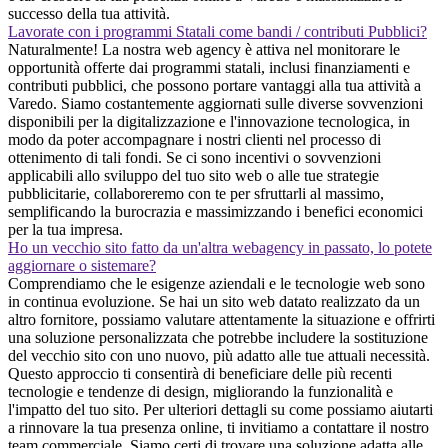
successo della tua attività.
Lavorate con i programmi Statali come bandi / contributi Pubblici?
Naturalmente! La nostra web agency è attiva nel monitorare le
opportunità offerte dai programmi statali, inclusi finanziamenti e
contributi pubblici, che possono portare vantaggi alla tua attività a
Varedo. Siamo costantemente aggiornati sulle diverse sovvenzioni
disponibili per la digitalizzazione e l'innovazione tecnologica, in
modo da poter accompagnare i nostri clienti nel processo di
ottenimento di tali fondi. Se ci sono incentivi o sovvenzioni
applicabili allo sviluppo del tuo sito web o alle tue strategie
pubblicitarie, collaboreremo con te per sfruttarli al massimo,
semplificando la burocrazia e massimizzando i benefici economici
per la tua impresa.
Ho un vecchio sito fatto da un'altra webagency in passato, lo potete
aggiornare o sistemare?
Comprendiamo che le esigenze aziendali e le tecnologie web sono
in continua evoluzione. Se hai un sito web datato realizzato da un
altro fornitore, possiamo valutare attentamente la situazione e offrirti
una soluzione personalizzata che potrebbe includere la sostituzione
del vecchio sito con uno nuovo, più adatto alle tue attuali necessità.
Questo approccio ti consentirà di beneficiare delle più recenti
tecnologie e tendenze di design, migliorando la funzionalità e
l'impatto del tuo sito. Per ulteriori dettagli su come possiamo aiutarti
a rinnovare la tua presenza online, ti invitiamo a contattare il nostro
team commerciale. Siamo certi di trovare una soluzione adatta alle