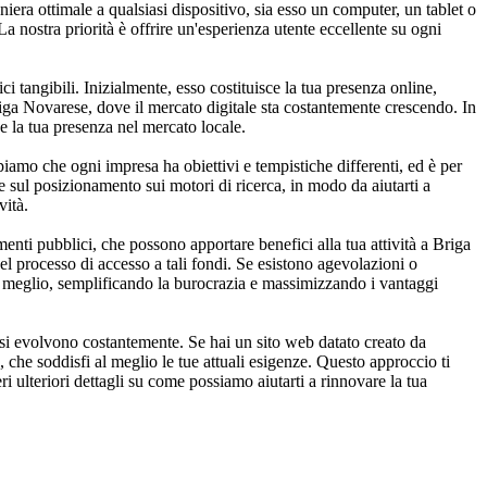
era ottimale a qualsiasi dispositivo, sia esso un computer, un tablet o
a nostra priorità è offrire un'esperienza utente eccellente su ogni
i tangibili. Inizialmente, esso costituisce la tua presenza online,
Briga Novarese, dove il mercato digitale sta costantemente crescendo. In
e la tua presenza nel mercato locale.
piamo che ogni impresa ha obiettivi e tempistiche differenti, ed è per
e sul posizionamento sui motori di ricerca, in modo da aiutarti a
vità.
nti pubblici, che possono apportare benefici alla tua attività a Briga
el processo di accesso a tali fondi. Se esistono agevolazioni o
 al meglio, semplificando la burocrazia e massimizzando i vantaggi
 si evolvono costantemente. Se hai un sito web datato creato da
 che soddisfi al meglio le tue attuali esigenze. Questo approccio ti
ri ulteriori dettagli su come possiamo aiutarti a rinnovare la tua