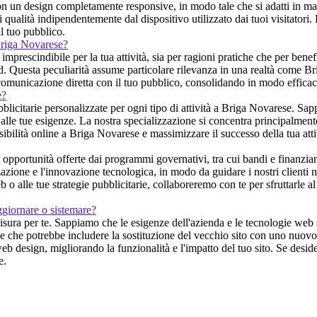
 un design completamente responsive, in modo tale che si adatti in mani
alità indipendentemente dal dispositivo utilizzato dai tuoi visitatori. L
il tuo pubblico.
 Briga Novarese?
escindibile per la tua attività, sia per ragioni pratiche che per benefic
and. Questa peculiarità assume particolare rilevanza in una realtà come 
di comunicazione diretta con il tuo pubblico, consolidando in modo efficac
e?
blicitarie personalizzate per ogni tipo di attività a Briga Novarese. Sap
e alle tue esigenze. La nostra specializzazione si concentra principalment
visibilità online a Briga Novarese e massimizzare il successo della tua atti
portunità offerte dai programmi governativi, tra cui bandi e finanziame
zazione e l'innovazione tecnologica, in modo da guidare i nostri clienti n
 o alle tue strategie pubblicitarie, collaboreremo con te per sfruttarle
ggiornare o sistemare?
isura per te. Sappiamo che le esigenze dell'azienda e le tecnologie web
one che potrebbe includere la sostituzione del vecchio sito con uno nuovo,
eb design, migliorando la funzionalità e l'impatto del tuo sito. Se deside
e.