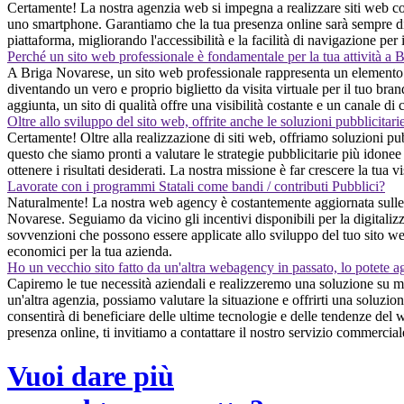
Certamente! La nostra agenzia web si impegna a realizzare siti web con
uno smartphone. Garantiamo che la tua presenza online sarà sempre di qu
piattaforma, migliorando l'accessibilità e la facilità di navigazione per 
Perché un sito web professionale è fondamentale per la tua attività a
A Briga Novarese, un sito web professionale rappresenta un elemento impr
diventando un vero e proprio biglietto da visita virtuale per il tuo br
aggiunta, un sito di qualità offre una visibilità costante e un canale 
Oltre allo sviluppo del sito web, offrite anche le soluzioni pubblicitari
Certamente! Oltre alla realizzazione di siti web, offriamo soluzioni pub
questo che siamo pronti a valutare le strategie pubblicitarie più idone
ottenere i risultati desiderati. La nostra missione è far crescere la tua 
Lavorate con i programmi Statali come bandi / contributi Pubblici?
Naturalmente! La nostra web agency è costantemente aggiornata sulle op
Novarese. Seguiamo da vicino gli incentivi disponibili per la digitaliz
sovvenzioni che possono essere applicate allo sviluppo del tuo sito web
economici per la tua azienda.
Ho un vecchio sito fatto da un'altra webagency in passato, lo potete a
Capiremo le tue necessità aziendali e realizzeremo una soluzione su m
un'altra agenzia, possiamo valutare la situazione e offrirti una soluzi
consentirà di beneficiare delle ultime tecnologie e delle tendenze del w
presenza online, ti invitiamo a contattare il nostro servizio commercial
Vuoi dare più