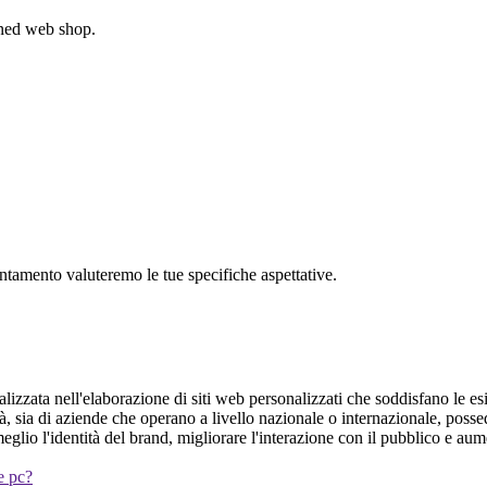
gned web shop.
untamento valuteremo le tue specifiche aspettative.
zzata nell'elaborazione di siti web personalizzati che soddisfano le esige
tà, sia di aziende che operano a livello nazionale o internazionale, poss
glio l'identità del brand, migliorare l'interazione con il pubblico e aum
 e pc?