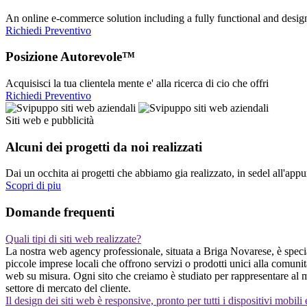
An online e-commerce solution including a fully functional and desi
Richiedi Preventivo
Posizione Autorevole™
Acquisisci la tua clientela mente e' alla ricerca di cio che offri
Richiedi Preventivo
Siti web e pubblicità
Alcuni dei progetti da noi realizzati
Dai un occhita ai progetti che abbiamo gia realizzato, in sedel all'app
Scopri di piu
Domande frequenti
Quali tipi di siti web realizzate?
La nostra web agency professionale, situata a Briga Novarese, è speciali
piccole imprese locali che offrono servizi o prodotti unici alla comuni
web su misura. Ogni sito che creiamo è studiato per rappresentare al me
settore di mercato del cliente.
Il design dei siti web è responsive, pronto per tutti i dispositivi mobili