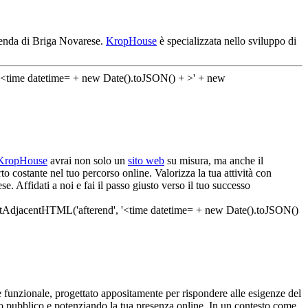
zienda di Briga Novarese.
KropHouse
è specializzata nello sviluppo di
KropHouse
avrai non solo un
sito web
su misura, ma anche il
o costante nel tuo percorso online. Valorizza la tua attività con
. Affidati a noi e fai il passo giusto verso il tuo successo
 funzionale, progettato appositamente per rispondere alle esigenze del
tuo pubblico e potenziando la tua presenza online. In un contesto come