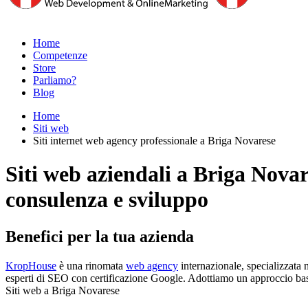
Home
Competenze
Store
Parliamo?
Blog
Home
Siti web
Siti internet web agency professionale a Briga Novarese
Siti web aziendali a Briga Novar
consulenza e sviluppo
Benefici per la tua azienda
KropHouse
è una rinomata
web agency
internazionale, specializzata
esperti di SEO con certificazione Google. Adottiamo un approccio basato
Siti web a Briga Novarese