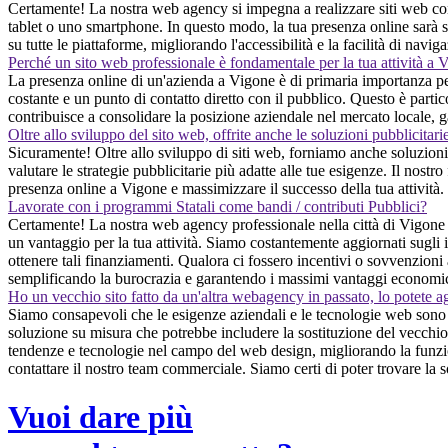
Certamente! La nostra web agency si impegna a realizzare siti web con
tablet o uno smartphone. In questo modo, la tua presenza online sarà se
su tutte le piattaforme, migliorando l'accessibilità e la facilità di navig
Perché un sito web professionale è fondamentale per la tua attività a 
La presenza online di un'azienda a Vigone è di primaria importanza per il
costante e un punto di contatto diretto con il pubblico. Questo è partico
contribuisce a consolidare la posizione aziendale nel mercato locale, 
Oltre allo sviluppo del sito web, offrite anche le soluzioni pubblicitari
Sicuramente! Oltre allo sviluppo di siti web, forniamo anche soluzioni 
valutare le strategie pubblicitarie più adatte alle tue esigenze. Il nostro
presenza online a Vigone e massimizzare il successo della tua attività.
Lavorate con i programmi Statali come bandi / contributi Pubblici?
Certamente! La nostra web agency professionale nella città di Vigone è
un vantaggio per la tua attività. Siamo costantemente aggiornati sugli 
ottenere tali finanziamenti. Qualora ci fossero incentivi o sovvenzioni a
semplificando la burocrazia e garantendo i massimi vantaggi economici
Ho un vecchio sito fatto da un'altra webagency in passato, lo potete a
Siamo consapevoli che le esigenze aziendali e le tecnologie web sono i
soluzione su misura che potrebbe includere la sostituzione del vecchio 
tendenze e tecnologie nel campo del web design, migliorando la funzion
contattare il nostro team commerciale. Siamo certi di poter trovare la s
Vuoi dare più