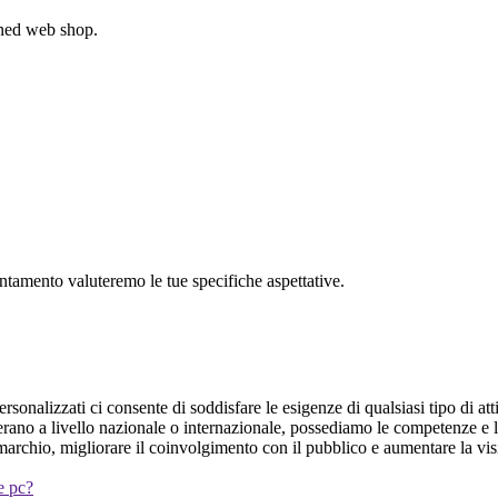
gned web shop.
untamento valuteremo le tue specifiche aspettative.
rsonalizzati ci consente di soddisfare le esigenze di qualsiasi tipo di att
perano a livello nazionale o internazionale, possediamo le competenze e 
 marchio, migliorare il coinvolgimento con il pubblico e aumentare la vis
 e pc?