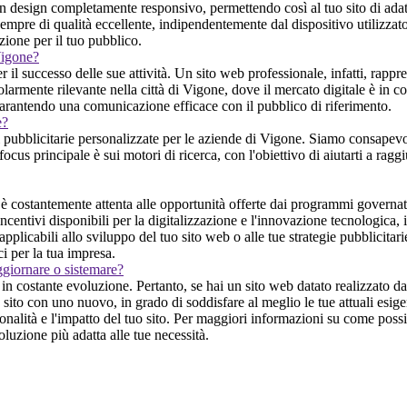
 design completamente responsivo, permettendo così al tuo sito di adatta
mpre di qualità eccellente, indipendentemente dal dispositivo utilizzato
azione per il tuo pubblico.
Vigone?
 successo delle sue attività. Un sito web professionale, infatti, rapprese
larmente rilevante nella città di Vigone, dove il mercato digitale è in con
garantendo una comunicazione efficace con il pubblico di riferimento.
e?
pubblicitarie personalizzate per le aziende di Vigone. Siamo consapevoli
 focus principale è sui motori di ricerca, con l'obiettivo di aiutarti a ragg
 costantemente attenta alle opportunità offerte dai programmi governati
incentivi disponibili per la digitalizzazione e l'innovazione tecnologica
pplicabili allo sviluppo del tuo sito web o alle tue strategie pubblicitar
 per la tua impresa.
ggiornare o sistemare?
n costante evoluzione. Pertanto, se hai un sito web datato realizzato d
sito con uno nuovo, in grado di soddisfare al meglio le tue attuali esige
alità e l'impatto del tuo sito. Per maggiori informazioni su come possia
oluzione più adatta alle tue necessità.