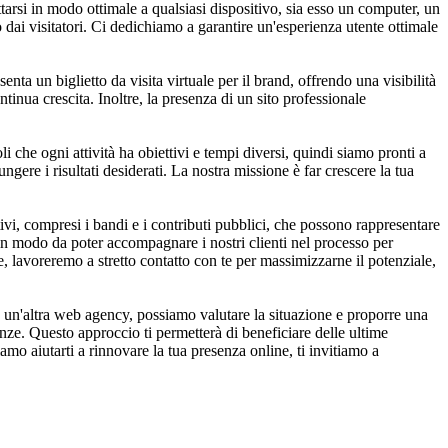
rsi in modo ottimale a qualsiasi dispositivo, sia esso un computer, un
 dai visitatori. Ci dedichiamo a garantire un'esperienza utente ottimale
nta un biglietto da visita virtuale per il brand, offrendo una visibilità
tinua crescita. Inoltre, la presenza di un sito professionale
 che ogni attività ha obiettivi e tempi diversi, quindi siamo pronti a
iungere i risultati desiderati. La nostra missione è far crescere la tua
vi, compresi i bandi e i contributi pubblici, che possono rappresentare
, in modo da poter accompagnare i nostri clienti nel processo per
ie, lavoreremo a stretto contatto con te per massimizzarne il potenziale,
a un'altra web agency, possiamo valutare la situazione e proporre una
nze. Questo approccio ti permetterà di beneficiare delle ultime
mo aiutarti a rinnovare la tua presenza online, ti invitiamo a