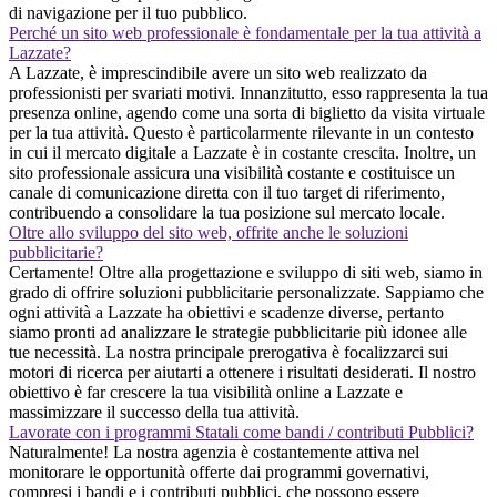
di navigazione per il tuo pubblico.
Perché un sito web professionale è fondamentale per la tua attività a
Lazzate?
A Lazzate, è imprescindibile avere un sito web realizzato da
professionisti per svariati motivi. Innanzitutto, esso rappresenta la tua
presenza online, agendo come una sorta di biglietto da visita virtuale
per la tua attività. Questo è particolarmente rilevante in un contesto
in cui il mercato digitale a Lazzate è in costante crescita. Inoltre, un
sito professionale assicura una visibilità costante e costituisce un
canale di comunicazione diretta con il tuo target di riferimento,
contribuendo a consolidare la tua posizione sul mercato locale.
Oltre allo sviluppo del sito web, offrite anche le soluzioni
pubblicitarie?
Certamente! Oltre alla progettazione e sviluppo di siti web, siamo in
grado di offrire soluzioni pubblicitarie personalizzate. Sappiamo che
ogni attività a Lazzate ha obiettivi e scadenze diverse, pertanto
siamo pronti ad analizzare le strategie pubblicitarie più idonee alle
tue necessità. La nostra principale prerogativa è focalizzarci sui
motori di ricerca per aiutarti a ottenere i risultati desiderati. Il nostro
obiettivo è far crescere la tua visibilità online a Lazzate e
massimizzare il successo della tua attività.
Lavorate con i programmi Statali come bandi / contributi Pubblici?
Naturalmente! La nostra agenzia è costantemente attiva nel
monitorare le opportunità offerte dai programmi governativi,
compresi i bandi e i contributi pubblici, che possono essere