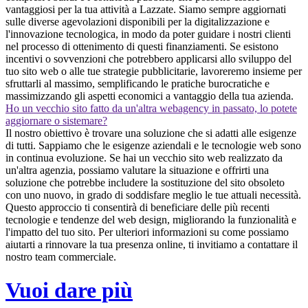
vantaggiosi per la tua attività a Lazzate. Siamo sempre aggiornati
sulle diverse agevolazioni disponibili per la digitalizzazione e
l'innovazione tecnologica, in modo da poter guidare i nostri clienti
nel processo di ottenimento di questi finanziamenti. Se esistono
incentivi o sovvenzioni che potrebbero applicarsi allo sviluppo del
tuo sito web o alle tue strategie pubblicitarie, lavoreremo insieme per
sfruttarli al massimo, semplificando le pratiche burocratiche e
massimizzando gli aspetti economici a vantaggio della tua azienda.
Ho un vecchio sito fatto da un'altra webagency in passato, lo potete
aggiornare o sistemare?
Il nostro obiettivo è trovare una soluzione che si adatti alle esigenze
di tutti. Sappiamo che le esigenze aziendali e le tecnologie web sono
in continua evoluzione. Se hai un vecchio sito web realizzato da
un'altra agenzia, possiamo valutare la situazione e offrirti una
soluzione che potrebbe includere la sostituzione del sito obsoleto
con uno nuovo, in grado di soddisfare meglio le tue attuali necessità.
Questo approccio ti consentirà di beneficiare delle più recenti
tecnologie e tendenze del web design, migliorando la funzionalità e
l'impatto del tuo sito. Per ulteriori informazioni su come possiamo
aiutarti a rinnovare la tua presenza online, ti invitiamo a contattare il
nostro team commerciale.
Vuoi dare più