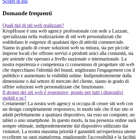
Scopri di piu
Domande frequenti
Quali tipi di siti web realizzate?
KropHouse è una web agency professionale con sede a Lazzate,
specializzata nella realizzazione di siti web personalizzati che
soddisfano le esigenze di qualsiasi tipo di attività commerciale.
Siamo in grado di creare soluzioni web su misura, sia per piccole
imprese locali che offrono servizi o prodotti unici alla comunità, sia
per aziende che operano a livello nazionale o internazionale. La
nostra esperienza e competenza ci consentono di progettare siti web
che rispecchiano l'identità del brand, migliorano l'engagement con il
pubblico e aumentano la visibilità online. Indipendentemente dalla
dimensione o dal settore di mercato del cliente, siamo in grado di
offrire soluzioni web personalizzate che funzionano.
Il design dei siti web è responsive, pronto per tutti i dispositivi
mobili e pc?
Certamente! La nostra web agency si occupa di creare siti web con
un design completamente responsivo, in modo tale che il tuo sito si
adatti perfettamente a qualsiasi dispositivo, sia esso un computer, un
tablet o uno smartphone. In questo modo, la tua presenza online sarà
sempre ottimale, indipendentemente dal dispositivo utilizzato dai
visitatori. La nostra massima priorità è garantirti un'esperienza utente
eccellente su ogni piattaforma, migliorando l'accessibilità e la facilità