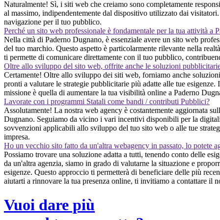
Naturalmente! Sì, i siti web che creiamo sono completamente responsiv
al massimo, indipendentemente dal dispositivo utilizzato dai visitatori. L
navigazione per il tuo pubblico.
Perché un sito web professionale è fondamentale per la tua attività 
Nella città di Paderno Dugnano, è essenziale avere un sito web profession
del tuo marchio. Questo aspetto è particolarmente rilevante nella realtà
ti permette di comunicare direttamente con il tuo pubblico, contribuend
Oltre allo sviluppo del sito web, offrite anche le soluzioni pubblicitari
Certamente! Oltre allo sviluppo dei siti web, forniamo anche soluzioni
pronti a valutare le strategie pubblicitarie più adatte alle tue esigenze. 
missione è quella di aumentare la tua visibilità online a Paderno Dugna
Lavorate con i programmi Statali come bandi / contributi Pubblici?
Assolutamente! La nostra web agency è costantemente aggiornata sulle o
Dugnano. Seguiamo da vicino i vari incentivi disponibili per la digitali
sovvenzioni applicabili allo sviluppo del tuo sito web o alle tue strat
impresa.
Ho un vecchio sito fatto da un'altra webagency in passato, lo potete a
Possiamo trovare una soluzione adatta a tutti, tenendo conto delle es
da un'altra agenzia, siamo in grado di valutarne la situazione e propor
esigenze. Questo approccio ti permetterà di beneficiare delle più recen
aiutarti a rinnovare la tua presenza online, ti invitiamo a contattare il
Vuoi dare più