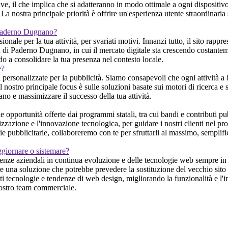
e, il che implica che si adatteranno in modo ottimale a ogni dispositivo
a nostra principale priorità è offrire un'esperienza utente straordinaria su
a Paderno Dugnano?
ale per la tua attività, per svariati motivi. Innanzi tutto, il sito rappre
 di Paderno Dugnano, in cui il mercato digitale sta crescendo costantement
o a consolidare la tua presenza nel contesto locale.
e?
 personalizzate per la pubblicità. Siamo consapevoli che ogni attività 
Il nostro principale focus è sulle soluzioni basate sui motori di ricerca e 
no e massimizzare il successo della tua attività.
pportunità offerte dai programmi statali, tra cui bandi e contributi pub
zzazione e l'innovazione tecnologica, per guidare i nostri clienti nel pro
egie pubblicitarie, collaboreremo con te per sfruttarli al massimo, sempl
ggiornare o sistemare?
igenze aziendali in continua evoluzione e delle tecnologie web sempre i
re una soluzione che potrebbe prevedere la sostituzione del vecchio sito 
ti tecnologie e tendenze di web design, migliorando la funzionalità e l'
 nostro team commerciale.