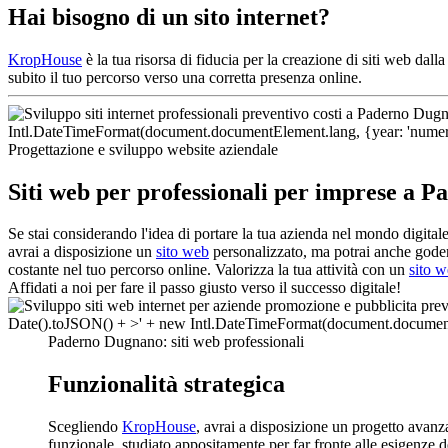
Hai bisogno di un sito internet?
KropHouse
è la tua risorsa di fiducia per la creazione di siti web da
subito il tuo percorso verso una corretta presenza online.
Progettazione e sviluppo website aziendale
Siti web per professionali per imprese a 
Se stai considerando l'idea di portare la tua azienda nel mondo digita
avrai a disposizione un
sito web
personalizzato, ma potrai anche godere
costante nel tuo percorso online. Valorizza la tua attività con un
sito 
Affidati a noi per fare il passo giusto verso il successo digitale!
Paderno Dugnano: siti web professionali
Funzionalità strategica
Scegliendo
KropHouse
, avrai a disposizione un progetto avan
funzionale, studiato appositamente per far fronte alle esigenze d