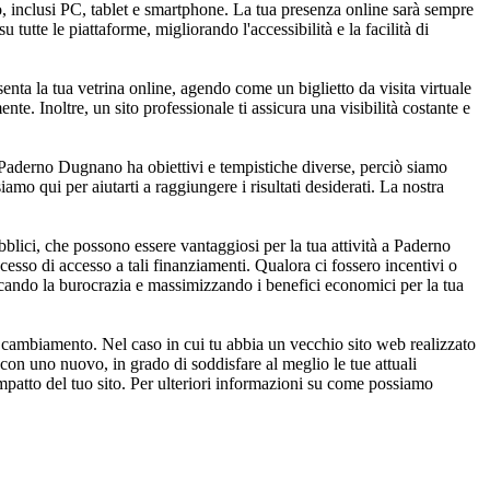
, inclusi PC, tablet e smartphone. La tua presenza online sarà sempre
 tutte le piattaforme, migliorando l'accessibilità e la facilità di
senta la tua vetrina online, agendo come un biglietto da visita virtuale
e. Inoltre, un sito professionale ti assicura una visibilità costante e
a Paderno Dugnano ha obiettivi e tempistiche diverse, perciò siamo
siamo qui per aiutarti a raggiungere i risultati desiderati. La nostra
blici, che possono essere vantaggiosi per la tua attività a Paderno
cesso di accesso a tali finanziamenti. Qualora ci fossero incentivi o
ificando la burocrazia e massimizzando i benefici economici per la tua
n cambiamento. Nel caso in cui tu abbia un vecchio sito web realizzato
con uno nuovo, in grado di soddisfare al meglio le tue attuali
impatto del tuo sito. Per ulteriori informazioni su come possiamo