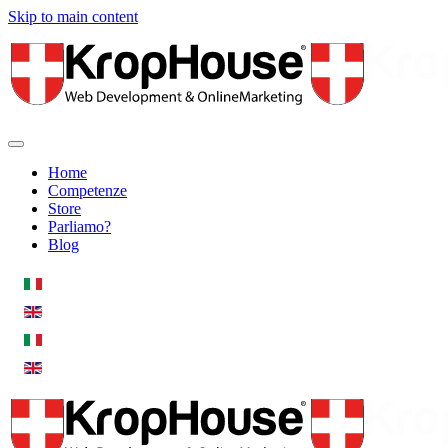
Skip to main content
Home
Competenze
Store
Parliamo?
Blog