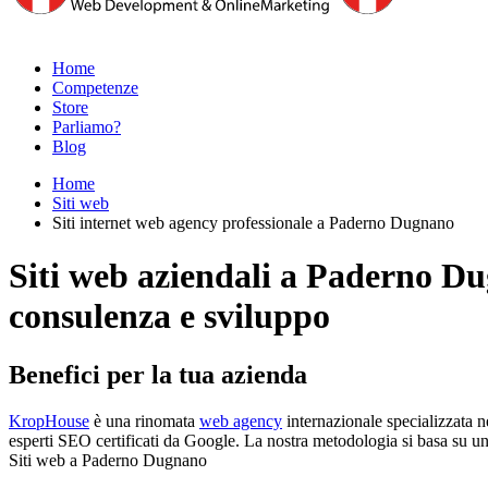
Home
Competenze
Store
Parliamo?
Blog
Home
Siti web
Siti internet web agency professionale a Paderno Dugnano
Siti web aziendali a Paderno D
consulenza e sviluppo
Benefici per la tua azienda
KropHouse
è una rinomata
web agency
internazionale specializzata n
esperti SEO certificati da Google. La nostra metodologia si basa su un'an
Siti web a Paderno Dugnano