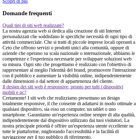
Scopri di piu
Domande frequenti
Quali tipi di siti web realizzate?
La nostra agenzia web si dedica alla creazione di siti Internet
personalizzati che soddisfano le specifiche necessità di ogni tipo di
attività commerciale. Che si tratti di piccole imprese locali operanti a
Ceto che offrono servizi o prodotti unici alla comunità, oppure di
aziende che operano su scala nazionale o internazionale, abbiamo le
competenze e l'esperienza necessarie per sviluppare soluzioni web
su misura. Ogni sito che progettiamo è realizzato con l'obiettivo di
rappresentare al meglio l'identità del brand, promuovere l'interazione
con il pubblico e aumentare la visibilità online, indipendentemente
dalle dimensioni o dal settore di appartenenza del cliente.
Il design dei siti web è responsive, pronto per tutti i dispositivi
mobili e pc?
Certamente! I siti web che realizziamo presentano un design
totalmente responsive, il che consente di adattarsi in modo ottimale a
qualsiasi dispositivo, sia esso un computer, un tablet o uno
smartphone. Garantiamo un'esperienza online sempre di alta qualità,
indipendentemente dal dispositivo utilizzato dai tuoi visitatori. La
nostra principale priorità è offrire un'esperienza utente eccellente su
tutte le piattaforme, migliorando l'accessibilità e la facilità di
navigazione per il tuo pubblico di riferimento.